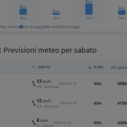
5
mm
3
mm
2
mm
1
mm
85
72
27
54
%
%
%
%
emp. minima
mm di pioggia
%
probabilità di pioggia
 Previsioni meteo per sabato
(KM/H)
% REL
0°C
QUOTA
13
km/h
54
4080
Raffiche 30
%
SSE · Moderato
12
km/h
63
4150
Raffiche 34
%
SSE · Moderato
8
km/h
63
4200
Raffiche 32
%
SE · Debole