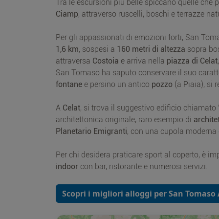
Tra le escursioni più belle spiccano quelle che
Ciamp
, attraverso ruscelli, boschi e terrazze nat
Per gli appassionati di emozioni forti, San Tom
1,6 km
, sospesi a
160 metri di altezza
sopra bos
attraversa
Costoia
e arriva nella
piazza di Celat
San Tomaso ha saputo conservare il suo caratte
fontane
e persino un antico
pozzo
(a Piaia), si
A
Celat
, si trova il suggestivo edificio chiamato 
architettonica originale, raro esempio di
archite
Planetario Emigranti
, con una cupola moderna e
Per chi desidera praticare sport al coperto, è im
indoor
con bar, ristorante e numerosi servizi.
Scopri i migliori alloggi per San Tomaso