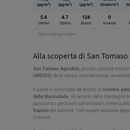
10
2.5
3
(μg/m³)
(μg/m³)
(μg/m³)
(Grani/m
)
(G
5.6
4.7
124
0
Ottimo
Ottimo
Buono
Assente
Valori medi giornalieri
Alla scoperta di San Tomaso
San Tomaso Agordino
, piccolo comune montan
UNESCO
, dove natura incontaminata, avventure a
Il paese è circondato da boschi di
conifere
,
pasc
della Marmolada
. Gli amanti della montagna t
panoramici per buoni camminatori, come quell
frazioni
del comune. I più esperti possono seguir
Dolomiti.