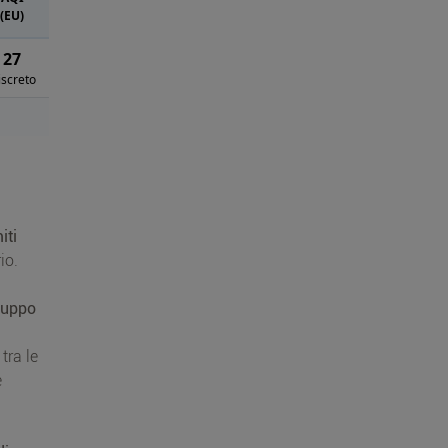
(EU)
27
iscreto
iti
io.
ruppo
tra le
e