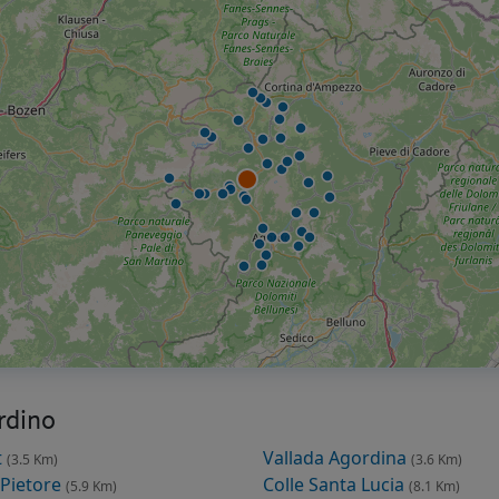
rdino
t
Vallada Agordina
(3.5 Km)
(3.6 Km)
 Pietore
Colle Santa Lucia
(5.9 Km)
(8.1 Km)