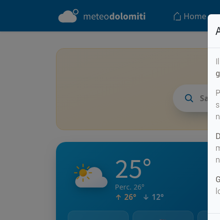
Home
I
g
P
San 
s
n
D
m
25°
n
G
Perc. 26°
l
↑ 26°
↓ 12°