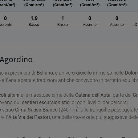
3
3
3
3
3
rani/m
)
(Grani/m
)
(Grani/m
)
(Grani/m
)
(Grani/m
)
0
1.9
1
0
0
Assente
Basso
Basso
Assente
Assente
D
 Agordino
o in provincia di
Belluno
, è un vero gioiello immerso nelle
Dolom
ll’aria aperta e tradizioni antiche convivono in perfetto equilibr
oli alpini
e le maestose cime della
Catena dell’Auta
, parte del
G
rovano qui
sentieri escursionistici
di ogni livello: dai percorsi
o verso
Cima Sasso Bianco
(2407 m), alle tranquille passeggiate 
e l’
Alta Via dei Pastori
, una delle traversate più suggestive dell