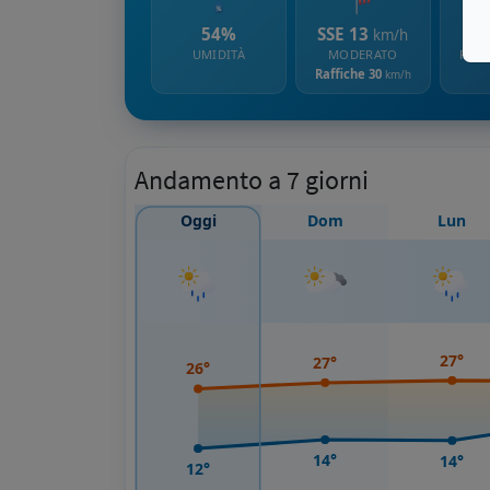
54%
SSE 13
km/h
UMIDITÀ
MODERATO
PROB
Raffiche 30
km/h
Andamento a 7 giorni
Oggi
Dom
Lun
27°
27°
26°
14°
14°
12°