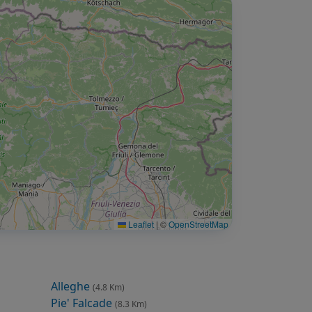
Leaflet
|
©
OpenStreetMap
Alleghe
(4.8 Km)
Pie' Falcade
(8.3 Km)