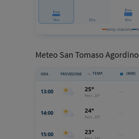
2
mm
1
mm
70
55
93
%
%
%
temp. massima
t
Meteo San Tomaso Agordino:
TEMP.
(MM)
ORA
PREVISIONE
25°
13:00
—
Perc. 26°
24°
14:00
—
Perc. 25°
23°
15:00
—
Perc. 24°