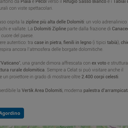
 partono da
Piaia
e
Pecol
verso il
Rifugio Sasso Bianco
e i
Tabiai 
urali con viste spettacolari.
aso ospita la
zipline più alta delle Dolomiti
: un volo adrenalinico
chi e vallate. La
Dolomiti Zipline
parte dalla frazione di
Canace
, cuore del paese.
re autentico: tra
case in pietra
,
fienili in legno
(i tipici
tabià
),
chi
 respira ancora l’atmosfera delle borgate dolomitiche.
"
Vaticano
", una grande dimora affrescata con
ex voto
e struttura
ttura rurale dolomitica
. Sempre a Celat si può visitare anche il
 un proiettore in grado di mostrare oltre
2.400 corpi celesti
.
perdibile la
Vertik Area Dolomiti
, moderna
palestra d’arrampicat
 Agordino