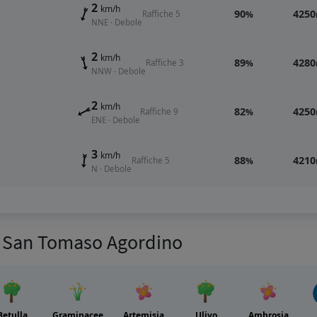
2
km/h
90
4250
Raffiche 5
%
NNE · Debole
2
km/h
89
4280
Raffiche 3
%
NNW · Debole
2
km/h
82
4250
Raffiche 9
%
ENE · Debole
3
km/h
88
4210
Raffiche 5
%
N · Debole
per San Tomaso Agordino
Betulla
Graminacee
Artemisia
Ulivo
Ambrosia