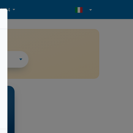
- H24
i
ESSO
ino
l.m.