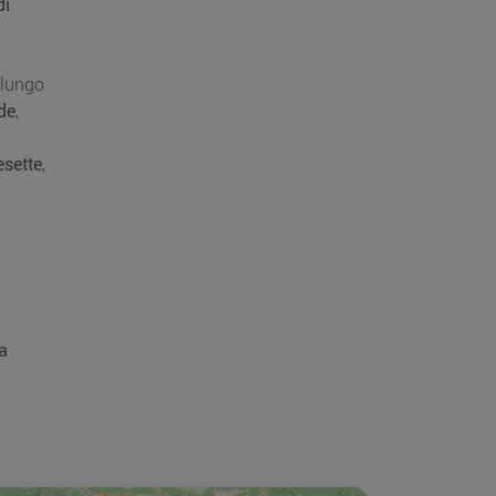
di
 lungo
de
,
esette
,
a