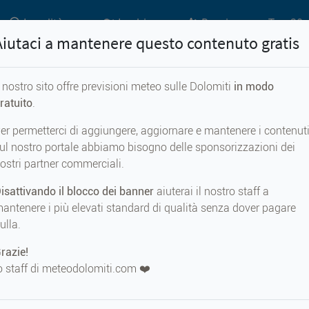
Località
Laghi
Passi
Top 20 
Aiutaci a mantenere questo contenuto gratis
l nostro sito offre previsioni meteo sulle Dolomiti
in modo
Previsioni meteo per...
ratuito
.
er permetterci di aggiungere, aggiornare e mantenere i contenut
Tomaso Agordino
ul nostro portale abbiamo bisogno delle sponsorizzazioni dei
ostri partner commerciali.
isattivando il blocco dei banner
aiuterai il nostro staff a
antenere i più elevati standard di qualità senza dover pagare
ulla.
METEO AD
San Tomaso Agord
razie!
1100 m s.
o staff di meteodolomiti.com ❤️