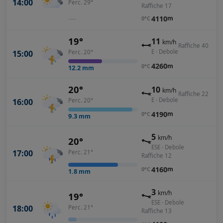
14:00
Perc. 29°
Raffiche 17
—
4110
m
0°C
19°
11
km/h
Raffiche 40
E · Debole
15:00
Perc. 20°
4260
m
0°C
12.2
mm
20°
10
km/h
Raffiche 22
E · Debole
16:00
Perc. 20°
4190
m
0°C
9.3
mm
5
km/h
20°
ESE · Debole
17:00
Perc. 21°
Raffiche 12
4160
m
0°C
1.8
mm
3
km/h
19°
ESE · Debole
18:00
Perc. 21°
Raffiche 13