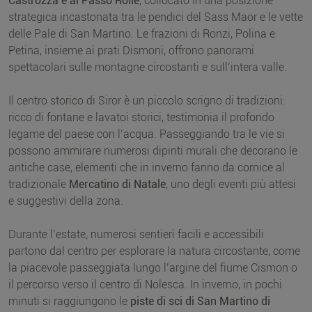
Castrozza e al Passo Rolle
, collocato in una posizione
strategica incastonata tra le pendici del Sass Maor e le vette
delle Pale di San Martino. Le frazioni di Ronzi, Polina e
Petina, insieme ai prati Dismoni, offrono panorami
spettacolari sulle montagne circostanti e sull’intera valle.
Il centro storico di Siror è un piccolo scrigno di tradizioni:
ricco di fontane e lavatoi storici, testimonia il profondo
legame del paese con l’acqua. Passeggiando tra le vie si
possono ammirare numerosi dipinti murali che decorano le
antiche case, elementi che in inverno fanno da cornice al
tradizionale
Mercatino di Natale
, uno degli eventi più attesi
e suggestivi della zona.
Durante l’estate, numerosi sentieri facili e accessibili
partono dal centro per esplorare la natura circostante, come
la piacevole passeggiata lungo l’argine del fiume Cismon o
il percorso verso il centro di Nolesca. In inverno, in pochi
minuti si raggiungono le
piste di sci di San Martino di