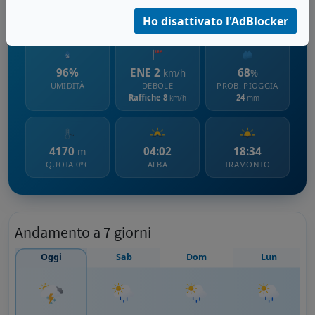
765 m s.l.m.
Ho disattivato l'AdBlocker
96%
ENE 2
68
km/h
%
UMIDITÀ
DEBOLE
PROB. PIOGGIA
Raffiche 8
24
km/h
mm
4170
04:02
18:34
m
QUOTA 0°C
ALBA
TRAMONTO
Andamento a 7 giorni
Oggi
Sab
Dom
Lun