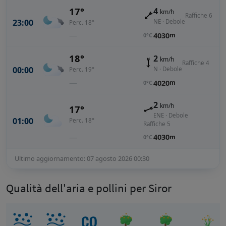
17°
4
km/h
Raffiche 6
23:00
NE · Debole
Perc. 18°
—
4030
m
0°C
18°
2
km/h
Raffiche 4
00:00
N · Debole
Perc. 19°
—
4020
m
0°C
2
km/h
17°
ENE · Debole
01:00
Perc. 18°
Raffiche 5
—
4030
m
0°C
Ultimo aggiornamento: 07 agosto 2026 00:30
Qualità dell'aria e pollini per Siror