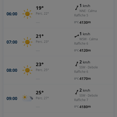
1
km/h
19°
NNE · Calma
06:00
Perc. 22°
Raffiche 5
—
4130
m
0°C
1
km/h
21°
WSW · Calma
07:00
Perc. 23°
Raffiche 6
—
4120
m
0°C
2
km/h
23°
SSW · Debole
08:00
Perc. 25°
Raffiche 6
—
4170
m
0°C
2
km/h
25°
SSW · Debole
09:00
Perc. 27°
Raffiche 7
—
4180
m
0°C