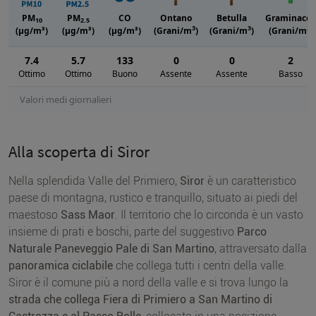
PM
PM
CO
Ontano
Betulla
Graminacee
10
2.5
3
3
3
(μg/m³)
(μg/m³)
(μg/m³)
(Grani/m
)
(Grani/m
)
(Grani/m
)
7.4
5.7
133
0
0
2
Ottimo
Ottimo
Buono
Assente
Assente
Basso
Valori medi giornalieri
Alla scoperta di Siror
Nella splendida Valle del Primiero,
Siror
è un caratteristico
paese di montagna, rustico e tranquillo, situato ai piedi del
maestoso
Sass Maor
. Il territorio che lo circonda è un vasto
insieme di prati e boschi, parte del suggestivo
Parco
Naturale Paneveggio Pale di San Martino
, attraversato dalla
panoramica ciclabile
che collega tutti i centri della valle.
Siror è il comune più a nord della valle e si trova lungo la
strada che collega Fiera di Primiero a San Martino di