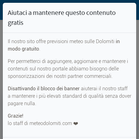
Aiutaci a mantenere questo contenuto
gratis
Il nostro sito offre previsioni meteo sulle Dolomiti
in
Previsioni meteo per...
modo gratuito
.
Per permetterci di aggiungere, aggiornare e mantenere i
Siror
contenuti sul nostro portale abbiamo bisogno delle
sponsorizzazioni dei nostri partner commerciali.
Disattivando il blocco dei banner
aiuterai il nostro staff
a mantenere i più elevati standard di qualità senza dover
15°
pagare nulla.
Grazie!
Perc. 16°
↑ 29°
↓ 14°
lo staff di meteodolomiti.com ❤️
METEO ADESSO
Siror