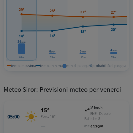
29°
28°
27°
27°
20°
18°
14°
14°
24
mm
4
mm
0
0
mm
mm
68
35
13
78
%
%
%
%
temp. massima
temp. minima
mm di pioggia
%
probabilità di pioggia
Meteo Siror: Previsioni meteo per venerdì
2
km/h
15°
ENE · Debole
05:00
Perc. 16°
Raffiche 8
—
4170
m
0°C