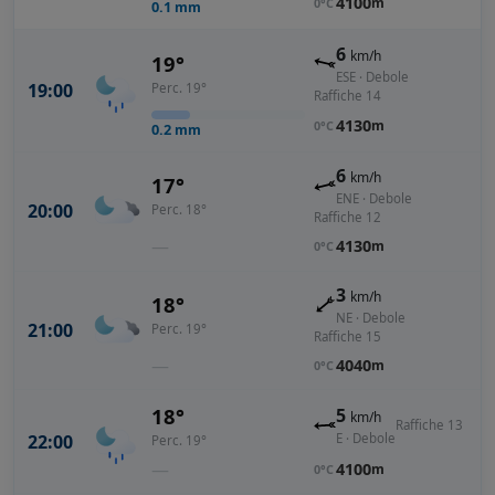
4100
m
0°C
0.1
mm
6
km/h
19°
ESE · Debole
19:00
Perc. 19°
Raffiche 14
4130
m
0°C
0.2
mm
6
km/h
17°
ENE · Debole
20:00
Perc. 18°
Raffiche 12
—
4130
m
0°C
3
km/h
18°
NE · Debole
21:00
Perc. 19°
Raffiche 15
—
4040
m
0°C
18°
5
km/h
Raffiche 13
22:00
E · Debole
Perc. 19°
—
4100
m
0°C