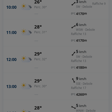
26°
3
km/h
Raffiche 9
10:00
SW · Debole
Perc. 30°
—
4170
m
0°C
6
km/h
28°
WSW · Debole
11:00
Perc. 31°
Raffiche 13
—
4170
m
0°C
5
km/h
29°
SW · Debole
12:00
Perc. 32°
Raffiche 13
—
4180
m
0°C
9
km/h
29°
SSE · Debole
13:00
Perc. 30°
Raffiche 17
—
4260
m
0°C
5
km/h
28°
WNW · Debole