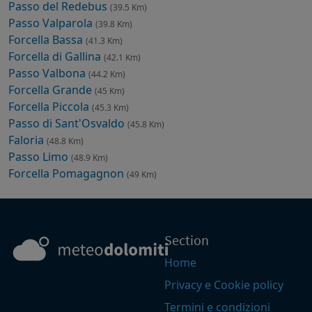
Passo del Redebus
(39.5 Km)
Passo Valparola
(39.8 Km)
Forcella Bassa
(41.3 Km)
Forcella di Gallina
(42.1 Km)
Passo Valbona
(44.2 Km)
Forcella Grande
(45 Km)
Forcella Piccola
(45.3 Km)
Passo di Sant'Osvaldo
(45.8 Km)
Faloria
(48.8 Km)
Passo Limo
(48.9 Km)
Forcella Pomagagnon
(49 Km)
Section
Home
Privacy e Cookie policy
Termini e condizioni