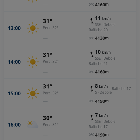
—
4160
m
0°C
11
km/h
31°
SSE · Debole
13:00
Perc. 32°
Raffiche 20
—
4130
m
0°C
10
km/h
31°
SSE · Debole
14:00
Perc. 32°
Raffiche 21
—
4160
m
0°C
31°
8
km/h
Raffiche 17
15:00
S · Debole
Perc. 32°
—
4190
m
0°C
7
km/h
30°
SSE · Debole
16:00
Perc. 31°
Raffiche 17
—
4190
m
0°C