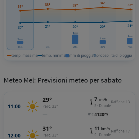
34°
33°
33°
32°
31°
21°
21°
20°
20°
20°
1
mm
1
mm
1
mm
1
mm
65
3
20
25
16
%
%
%
%
%
temp. massima
temp. minima
mm di pioggia
%
probabilità di pioggia
Meteo Mel: Previsioni meteo per sabato
29°
7
km/h
Raffiche 13
11:00
S · Debole
Perc. 33°
—
4120
m
0°C
31°
11
km/h
Raffiche 17
12:00
S · Debole
Perc. 33°