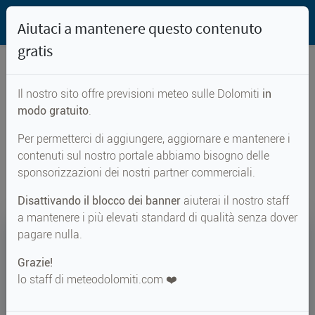
Aiutaci a mantenere questo contenuto
gratis
Il nostro sito offre previsioni meteo sulle Dolomiti
in
Previsioni meteo per...
modo gratuito
.
Per permetterci di aggiungere, aggiornare e mantenere i
Mel
contenuti sul nostro portale abbiamo bisogno delle
sponsorizzazioni dei nostri partner commerciali.
Disattivando il blocco dei banner
aiuterai il nostro staff
a mantenere i più elevati standard di qualità senza dover
29°
pagare nulla.
Grazie!
Perc. 33°
↑ 31°
↓ 20°
lo staff di meteodolomiti.com ❤️
METEO ADESSO
Mel