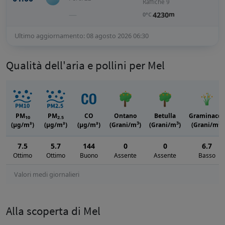
Raffiche 9
—
4230
m
0°C
Ultimo aggiornamento: 08 agosto 2026 06:30
Qualità dell'aria e pollini per Mel
PM
PM
CO
Ontano
Betulla
Graminacee
10
2.5
3
3
3
(μg/m³)
(μg/m³)
(μg/m³)
(Grani/m
)
(Grani/m
)
(Grani/m
)
7.5
5.7
144
0
0
6.7
Ottimo
Ottimo
Buono
Assente
Assente
Basso
Valori medi giornalieri
Alla scoperta di Mel