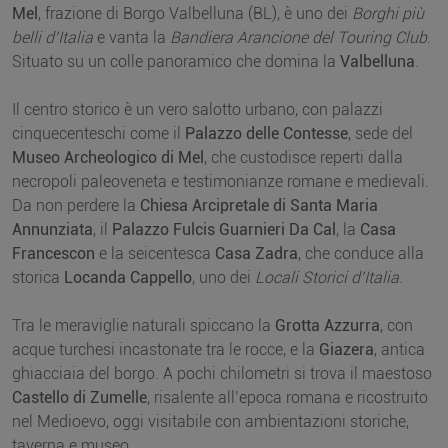
Mel
, frazione di Borgo Valbelluna (BL), è uno dei
Borghi più
belli d’Italia
e vanta la
Bandiera Arancione del Touring Club
.
Situato su un colle panoramico che domina la
Valbelluna
.
Il centro storico è un vero salotto urbano, con palazzi
cinquecenteschi come il
Palazzo delle Contesse
, sede del
Museo Archeologico di Mel
, che custodisce reperti dalla
necropoli paleoveneta e testimonianze romane e medievali.
Da non perdere la
Chiesa Arcipretale di Santa Maria
Annunziata
, il
Palazzo Fulcis Guarnieri Da Cal
, la
Casa
Francescon
e la seicentesca
Casa Zadra
, che conduce alla
storica
Locanda Cappello
, uno dei
Locali Storici d’Italia
.
Tra le meraviglie naturali spiccano la
Grotta Azzurra
, con
acque turchesi incastonate tra le rocce, e la
Giazera
, antica
ghiacciaia del borgo. A pochi chilometri si trova il maestoso
Castello di Zumelle
, risalente all’epoca romana e ricostruito
nel Medioevo, oggi visitabile con ambientazioni storiche,
taverna e museo.