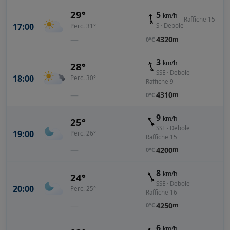
29°
5
km/h
Raffiche 15
17:00
S · Debole
Perc. 31°
—
4320
m
0°C
3
km/h
28°
SSE · Debole
18:00
Perc. 30°
Raffiche 9
—
4310
m
0°C
9
km/h
25°
SSE · Debole
19:00
Perc. 26°
Raffiche 15
—
4200
m
0°C
8
km/h
24°
SSE · Debole
20:00
Perc. 25°
Raffiche 16
—
4250
m
0°C
6
km/h