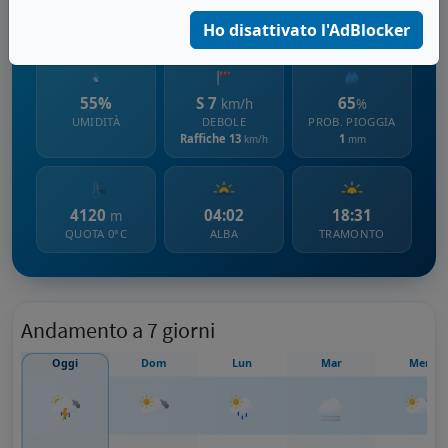
336 m s.l.m.
Ho disattivato l'AdBlocker
55%
S 7
65
km/h
%
UMIDITÀ
DEBOLE
PROB. PIOGGIA
Raffiche 13
1
km/h
mm
4120
04:02
18:31
m
QUOTA 0°C
ALBA
TRAMONTO
Andamento a 7 giorni
Oggi
Dom
Lun
Mar
Mer