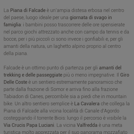
La
Piana di Falcade
è un’ampia distesa erbosa nel centro
del paese, luogo ideale per una
giornata
di svago
in
famiglia
: i bambini posso trascorrere delle ore spensierate
nel parco giochi attrezzato anche con campo da tennis e da
bocce, per i più piccoli ci sono invece i gonfiabili e, per gli
amanti della natura, un laghetto alpino proprio al centro
della piana.
Falcade è un ottimo punto di partenza per gli
amanti del
trekking
e delle passeggiate
più o meno impegnative. Il
Giro
Delle Coste
è un sentiero estremamente panoramico che
parte dalla frazione di Somor e arriva fino alla frazione
Tabiadon di Canes, percorribile sia a piedi che in mountain
bike. Un altro sentiero semplice è
La Cavalera
che collega la
Piana di Falcade alla vicina località di Canale d’Agordo
costeggiando il torrente Biois: lungo il percorso è visibile la
Via Crucis Papa Luciani
. La vicina
Valfredda
è una meta
turistica molto apprezzata per il suo panorama mozzafiato