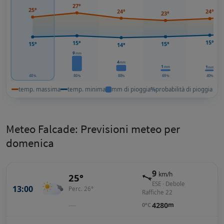
27°
25°
24°
24°
23°
15°
15°
15°
15°
14°
9
mm
4
mm
1
1
mm
mm
48
80
88
69
40
%
%
%
%
%
temp. massima
temp. minima
mm di pioggia
%
probabilità di pioggia
Meteo Falcade: Previsioni meteo per
domenica
9
km/h
25°
ESE · Debole
13:00
Perc. 26°
Raffiche 22
—
4280
m
0°C