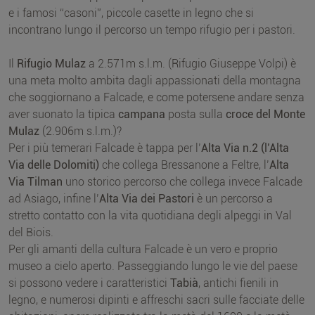
e i famosi “casoni”, piccole casette in legno che si
incontrano lungo il percorso un tempo rifugio per i pastori.
Il
Rifugio Mulaz
a 2.571m s.l.m. (Rifugio Giuseppe Volpi) è
una meta molto ambita dagli appassionati della montagna
che soggiornano a Falcade, e come potersene andare senza
aver suonato la tipica
campana
posta sulla
croce del Monte
Mulaz
(2.906m s.l.m.)?
Per i più temerari Falcade è tappa per l’
Alta Via n.2 (l’Alta
Via delle Dolomiti)
che collega Bressanone a Feltre, l’
Alta
Via Tilman
uno storico percorso che collega invece Falcade
ad Asiago, infine l’
Alta Via dei Pastori
è
un percorso a
stretto contatto con la vita quotidiana degli alpeggi in Val
del Biois.
Per gli amanti della cultura Falcade è un vero e proprio
museo a cielo aperto. Passeggiando lungo le vie del paese
si possono vedere i caratteristici
Tabià
, antichi fienili in
legno, e numerosi dipinti e affreschi sacri sulle facciate delle