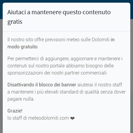
Aiutaci a mantenere questo contenuto
gratis
Il nostro sito offre previsioni meteo sulle Dolomiti
in
Previsioni meteo per...
modo gratuito
.
Per permetterci di aggiungere, aggiornare e mantenere i
Falcade
contenuti sul nostro portale abbiamo bisogno delle
sponsorizzazioni dei nostri partner commerciali.
Disattivando il blocco dei banner
aiuterai il nostro staff
a mantenere i più elevati standard di qualità senza dover
25°
pagare nulla.
Grazie!
Perc. 26°
↑ 25°
↓ 15°
lo staff di meteodolomiti.com ❤️
METEO ADESSO
Falcade