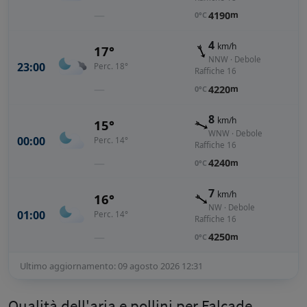
—
4190
m
0°C
4
km/h
17°
NNW · Debole
23:00
Perc. 18°
Raffiche 16
—
4220
m
0°C
8
km/h
15°
WNW · Debole
00:00
Perc. 14°
Raffiche 16
—
4240
m
0°C
7
km/h
16°
NW · Debole
01:00
Perc. 14°
Raffiche 16
—
4250
m
0°C
Ultimo aggiornamento: 09 agosto 2026 12:31
Qualità dell'aria e pollini per Falcade