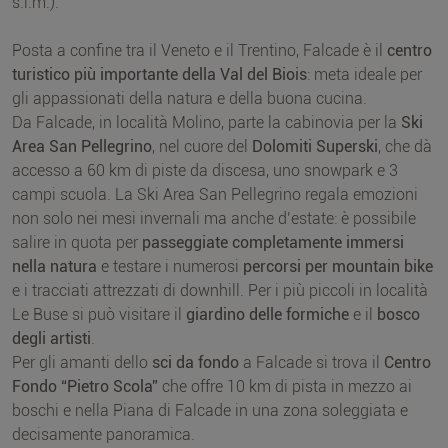
s.l.m.).
Posta a confine tra il Veneto e il Trentino, Falcade è il
centro
turistico più importante della
Val del Biois
: meta ideale per
gli appassionati della natura e della buona cucina.
Da Falcade, in località Molino, parte la cabinovia per la
Ski
Area San Pellegrino
, nel cuore del
Dolomiti Superski
, che dà
accesso a 60 km di piste da discesa, uno snowpark e 3
campi scuola. La Ski Area San Pellegrino regala emozioni
non solo nei mesi invernali ma anche d’estate: è possibile
salire in quota per
passeggiate completamente immersi
nella natura
e testare i numerosi
percorsi per mountain bike
e i tracciati attrezzati di downhill. Per i più piccoli in località
Le Buse si può visitare il
giardino delle formiche
e il
bosco
degli artisti
.
Per gli amanti dello
sci da fondo
a Falcade si trova il
Centro
Fondo “Pietro Scola”
che offre 10 km di pista in mezzo ai
boschi e nella Piana di Falcade in una zona soleggiata e
decisamente panoramica.