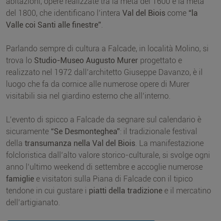
abitazioni, opere realizzate tra la metà del 1600 e la metà
del 1800, che identificano l’intera
Val del Biois
come
“la
Valle coi Santi alle finestre”
.
Parlando sempre di cultura a Falcade, in località Molino, si
trova lo
Studio-Museo Augusto Murer
progettato e
realizzato nel 1972 dall’architetto Giuseppe Davanzo, è il
luogo che fa da cornice alle numerose opere di Murer
visitabili sia nel giardino esterno che all’interno.
L’evento di spicco a Falcade da segnare sul calendario è
sicuramente
“Se Desmonteghea”
: il tradizionale festival
della
transumanza nella Val del Biois
. La manifestazione
folcloristica dall’alto valore storico-culturale, si svolge ogni
anno l’ultimo weekend di settembre e accoglie numerose
famiglie
e visitatori sulla Piana di Falcade con il tipico
tendone in cui gustare i
piatti della tradizione
e il mercatino
dell’artigianato.