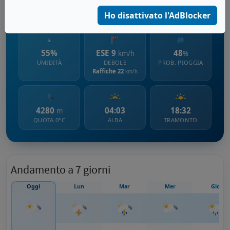
1145 m s.l.m.
Ho disattivato l'AdBlocker
55%
ESE 9
48
km/h
%
UMIDITÀ
DEBOLE
PROB. PIOGGIA
Raffiche 22
km/h
4280
04:03
18:32
m
QUOTA 0°C
ALBA
TRAMONTO
Andamento a 7 giorni
Oggi
Lun
Mar
Mer
Gio