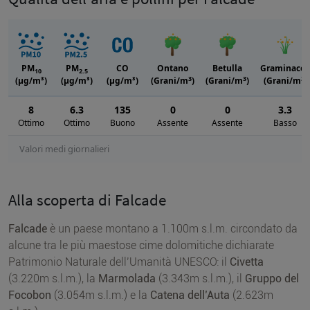
PM
PM
CO
Ontano
Betulla
Graminacee
10
2.5
3
3
3
(μg/m³)
(μg/m³)
(μg/m³)
(Grani/m
)
(Grani/m
)
(Grani/m
)
8
6.3
135
0
0
3.3
Ottimo
Ottimo
Buono
Assente
Assente
Basso
Valori medi giornalieri
Alla scoperta di Falcade
Falcade
è un paese montano a 1.100m s.l.m. circondato da
alcune tra le più maestose cime dolomitiche dichiarate
Patrimonio Naturale dell’Umanità UNESCO: il
Civetta
(3.220m s.l.m.), la
Marmolada
(3.343m s.l.m.), il
Gruppo del
Focobon
(3.054m s.l.m.) e la
Catena dell’Auta
(2.623m