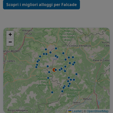
Scopri i migliori alloggi per Falcade
+
−
Leaflet
|
©
OpenStreetMap