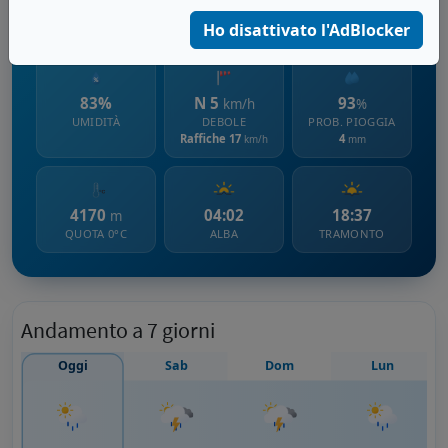
1148 m s.l.m.
Ho disattivato l'AdBlocker
83%
N 5
93
km/h
%
UMIDITÀ
DEBOLE
PROB. PIOGGIA
Raffiche 17
4
km/h
mm
4170
04:02
18:37
m
QUOTA 0°C
ALBA
TRAMONTO
Andamento a 7 giorni
Oggi
Sab
Dom
Lun