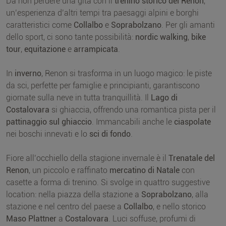
Da non perdere una gita con il
trenino storico del Renon
,
un’esperienza d’altri tempi tra paesaggi alpini e borghi
caratteristici come
Collalbo
e
Soprabolzano
. Per gli amanti
dello sport, ci sono tante possibilità:
nordic walking
,
bike
tour
,
equitazione
e
arrampicata
.
In
inverno
, Renon si trasforma in un luogo magico: le piste
da sci, perfette per famiglie e principianti, garantiscono
giornate sulla neve in tutta tranquillità. Il
Lago di
Costalovara
si ghiaccia, offrendo una romantica pista per il
pattinaggio sul ghiaccio
. Immancabili anche le
ciaspolate
nei boschi innevati e lo
sci di fondo
.
Fiore all’occhiello della stagione invernale è il
Trenatale del
Renon
, un piccolo e raffinato
mercatino di Natale
con
casette a forma di trenino. Si svolge in quattro suggestive
location: nella piazza della stazione a
Soprabolzano
, alla
stazione e nel centro del paese a
Collalbo
, e nello storico
Maso Plattner
a
Costalovara
. Luci soffuse, profumi di