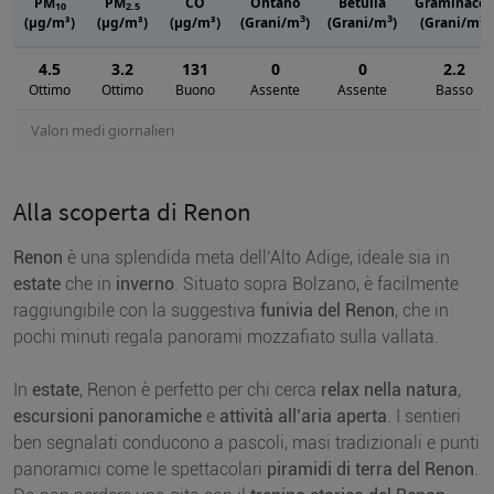
PM
PM
CO
Ontano
Betulla
Graminacee
10
2.5
3
3
3
(μg/m³)
(μg/m³)
(μg/m³)
(Grani/m
)
(Grani/m
)
(Grani/m
)
4.5
3.2
131
0
0
2.2
Ottimo
Ottimo
Buono
Assente
Assente
Basso
Valori medi giornalieri
Alla scoperta di Renon
Renon
è una splendida meta dell’Alto Adige, ideale sia in
estate
che in
inverno
. Situato sopra Bolzano, è facilmente
raggiungibile con la suggestiva
funivia del Renon
, che in
pochi minuti regala panorami mozzafiato sulla vallata.
In
estate
, Renon è perfetto per chi cerca
relax nella natura
,
escursioni panoramiche
e
attività all’aria aperta
. I sentieri
ben segnalati conducono a pascoli, masi tradizionali e punti
panoramici come le spettacolari
piramidi di terra del Renon
.