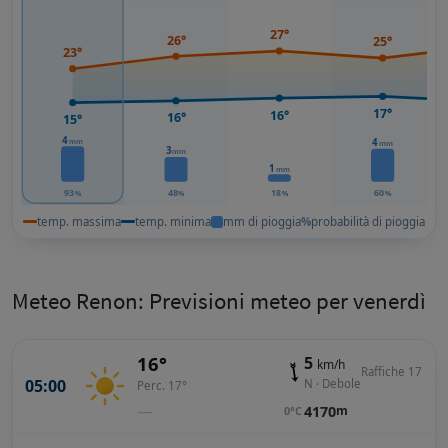
27°
26°
25°
23°
17°
16°
16°
15°
4
mm
4
mm
3
mm
1
mm
93
48
18
60
%
%
%
%
temp. massima
temp. minima
mm di pioggia
%
probabilità di pioggia
Meteo Renon: Previsioni meteo per venerdì
16°
5
km/h
Raffiche 17
05:00
N · Debole
Perc. 17°
—
4170
m
0°C