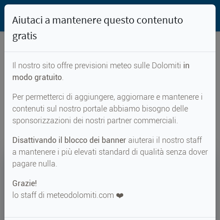
Aiutaci a mantenere questo contenuto
gratis
Il nostro sito offre previsioni meteo sulle Dolomiti
in
Previsioni meteo per...
modo gratuito
.
Per permetterci di aggiungere, aggiornare e mantenere i
Renon
contenuti sul nostro portale abbiamo bisogno delle
sponsorizzazioni dei nostri partner commerciali.
Disattivando il blocco dei banner
aiuterai il nostro staff
a mantenere i più elevati standard di qualità senza dover
16°
pagare nulla.
Grazie!
Perc. 17°
↑ 23°
↓ 15°
lo staff di meteodolomiti.com ❤️
METEO ADESSO
Renon