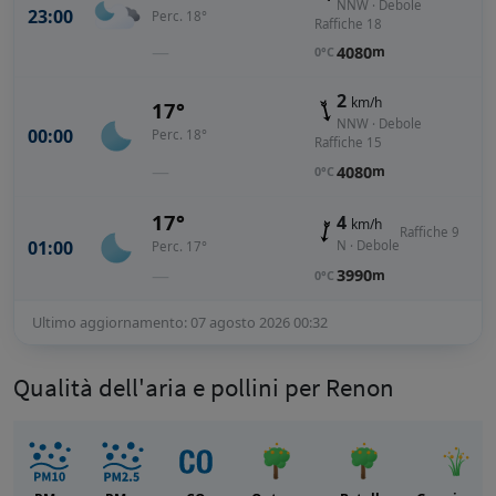
NNW · Debole
23:00
Perc. 18°
Raffiche 18
—
4080
m
0°C
2
km/h
17°
NNW · Debole
00:00
Perc. 18°
Raffiche 15
—
4080
m
0°C
17°
4
km/h
Raffiche 9
01:00
N · Debole
Perc. 17°
—
3990
m
0°C
Ultimo aggiornamento: 07 agosto 2026 00:32
Qualità dell'aria e pollini per Renon