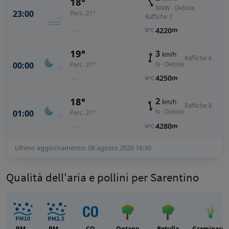
18°
NNW · Debole
23:00
Perc. 21°
Raffiche 7
—
4220
m
0°C
19°
3
km/h
Raffiche 6
00:00
N · Debole
Perc. 21°
—
4250
m
0°C
18°
2
km/h
Raffiche 8
01:00
N · Debole
Perc. 21°
—
4280
m
0°C
Ultimo aggiornamento: 08 agosto 2026 18:30
Qualità dell'aria e pollini per Sarentino
PM
PM
CO
Ontano
Betulla
Graminacee