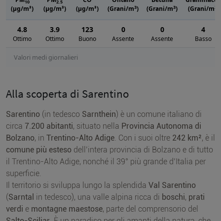
10
2.5
3
3
3
(μg/m³)
(μg/m³)
(μg/m³)
(Grani/m
)
(Grani/m
)
(Grani/m
)
4.8
3.9
123
0
0
4
Ottimo
Ottimo
Buono
Assente
Assente
Basso
Valori medi giornalieri
Alla scoperta di Sarentino
Sarentino
(in tedesco
Sarnthein
) è un comune italiano di
circa
7.200 abitanti
, situato nella
Provincia Autonoma di
Bolzano
, in
Trentino-Alto Adige
. Con i suoi oltre
242 km²
, è il
comune più esteso
dell’intera provincia di Bolzano e di tutto
il Trentino-Alto Adige, nonché il 39° più grande d’Italia per
superficie.
Il territorio si sviluppa lungo la splendida
Val Sarentino
(
Sarntal
in tedesco), una valle alpina ricca di
boschi
,
prati
verdi
e
montagne maestose
, parte del comprensorio del
Salto-Sciliar
. È un paradiso per gli amanti della natura, che