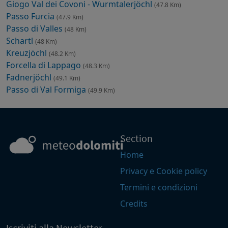
Giogo Val dei Covoni - Wurmtalerjöchl
(47.8 Km)
Passo Furcia
(47.9 Km)
Passo di Valles
(48 Km)
Schartl
(48 Km)
Kreuzjöchl
(48.2 Km)
Forcella di Lappago
(48.3 Km)
Fadnerjöchl
(49.1 Km)
Passo di Val Formiga
(49.9 Km)
Section
Home
Privacy e Cookie policy
Termini e condizioni
Credits
Iscriviti alla Newsletter