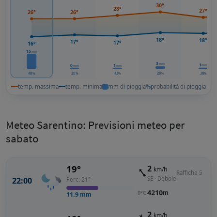
30°
28°
27°
26°
26°
18°
18°
17°
17°
16°
15
mm
3
mm
1
0
1
mm
mm
mm
48
20
43
28
30
%
%
%
%
%
temp. massima
temp. minima
mm di pioggia
%
probabilità di pioggia
Meteo Sarentino: Previsioni meteo per
sabato
19°
2
km/h
Raffiche 5
SE · Debole
22:00
Perc. 21°
4210
m
0°C
11.9
mm
2
km/h