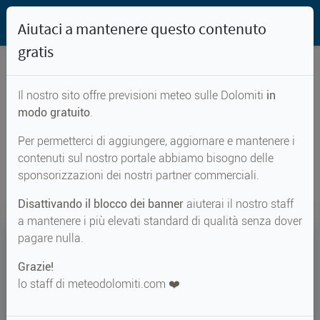
Aiutaci a mantenere questo contenuto
gratis
Il nostro sito offre previsioni meteo sulle Dolomiti
in
Previsioni meteo per...
modo gratuito
.
Per permetterci di aggiungere, aggiornare e mantenere i
Sarentino
contenuti sul nostro portale abbiamo bisogno delle
sponsorizzazioni dei nostri partner commerciali.
Disattivando il blocco dei banner
aiuterai il nostro staff
a mantenere i più elevati standard di qualità senza dover
19°
pagare nulla.
Grazie!
Perc. 21°
↑ 26°
↓ 16°
lo staff di meteodolomiti.com ❤️
METEO ADESSO
Sarentino