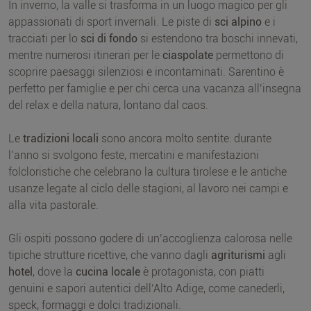
In inverno, la valle si trasforma in un luogo magico per gli
appassionati di sport invernali. Le piste di
sci alpino
e i
tracciati per lo
sci di fondo
si estendono tra boschi innevati,
mentre numerosi itinerari per le
ciaspolate
permettono di
scoprire paesaggi silenziosi e incontaminati. Sarentino è
perfetto per famiglie e per chi cerca una vacanza all’insegna
del relax e della natura, lontano dal caos.
Le
tradizioni locali
sono ancora molto sentite: durante
l’anno si svolgono feste, mercatini e manifestazioni
folcloristiche che celebrano la cultura tirolese e le antiche
usanze legate al ciclo delle stagioni, al lavoro nei campi e
alla vita pastorale.
Gli ospiti possono godere di un’accoglienza calorosa nelle
tipiche strutture ricettive, che vanno dagli
agriturismi
agli
hotel
, dove la
cucina locale
è protagonista, con piatti
genuini e sapori autentici dell’Alto Adige, come canederli,
speck, formaggi e dolci tradizionali.