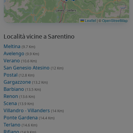
Leaflet
|
©
OpenStreetMap
Località vicine a Sarentino
Meltina
(9.7 Km)
Avelengo
(9.9 Km)
Verano
(10.6 Km)
San Genesio Atesino
(12 Km)
Postal
(12.8 Km)
Gargazzone
(13.2 Km)
Barbiano
(13.5 Km)
Renon
(13.6 Km)
Scena
(13.9 Km)
Villandro - Villanders
(14 Km)
Ponte Gardena
(14.4 Km)
Terlano
(14.6 Km)
Rifiano
(14.9 Km)