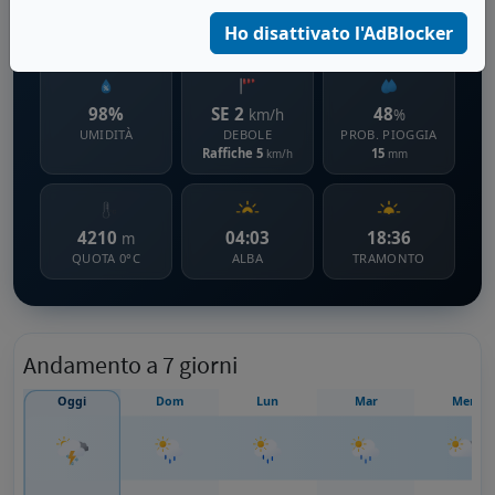
961 m s.l.m.
Ho disattivato l'AdBlocker
98%
SE 2
48
km/h
%
UMIDITÀ
DEBOLE
PROB. PIOGGIA
Raffiche 5
15
km/h
mm
4210
04:03
18:36
m
QUOTA 0°C
ALBA
TRAMONTO
Andamento a 7 giorni
Oggi
Dom
Lun
Mar
Mer