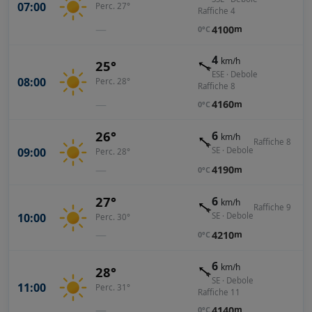
07:00
Perc. 27°
Raffiche 4
—
4100
m
0°C
4
km/h
25°
ESE · Debole
08:00
Perc. 28°
Raffiche 8
—
4160
m
0°C
26°
6
km/h
Raffiche 8
09:00
SE · Debole
Perc. 28°
—
4190
m
0°C
27°
6
km/h
Raffiche 9
10:00
SE · Debole
Perc. 30°
—
4210
m
0°C
6
km/h
28°
SE · Debole
11:00
Perc. 31°
Raffiche 11
—
4140
m
0°C