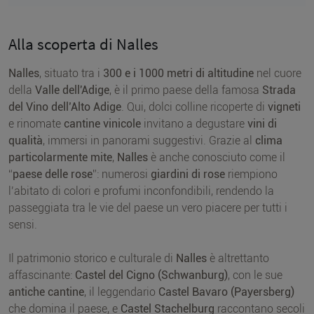
Alla scoperta di Nalles
Nalles
, situato tra i
300 e i 1000 metri di altitudine
nel cuore
della
Valle dell'Adige
, è il primo paese della famosa
Strada
del Vino dell’Alto Adige
. Qui, dolci colline ricoperte di
vigneti
e rinomate
cantine vinicole
invitano a degustare
vini di
qualità
, immersi in panorami suggestivi. Grazie al
clima
particolarmente mite
,
Nalles
è anche conosciuto come il
“
paese delle rose
”: numerosi
giardini di rose
riempiono
l’abitato di colori e profumi inconfondibili, rendendo la
passeggiata tra le vie del paese un vero piacere per tutti i
sensi.
Il patrimonio storico e culturale di
Nalles
è altrettanto
affascinante:
Castel del Cigno (Schwanburg)
, con le sue
antiche cantine
, il leggendario
Castel Bavaro (Payersberg)
che domina il paese, e
Castel Stachelburg
raccontano secoli