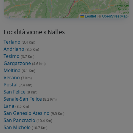
Leaflet
|
©
OpenStreetMap
Località vicine a Nalles
Terlano
(3.4 Km)
Andriano
(3.5 Km)
Tesimo
(3.7 Km)
Gargazzone
(4.6 Km)
Meltina
(6.1 Km)
Verano
(7 Km)
Postal
(7.4 Km)
San Felice
(8 Km)
Senale-San Felice
(8.2 Km)
Lana
(8.5 Km)
San Genesio Atesino
(9.5 Km)
San Pancrazio
(10.4 Km)
San Michele
(10.7 Km)