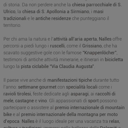
di storia. Da non perdere anche la
chiesa parrocchiale di S.
Ulrico
, la
chiesa di S. Apollonia a Sirmiano
, i
masi
tradizionali
e le
antiche residenze
che punteggiano il
territorio.
Per chi ama la natura e l’
attività all’aria aperta
,
Nalles
offre
percorsi a piedi lungo i
ruscelli
, come il
Grissiano
, che ha
scavato suggestive gole con le famose
“Knappenlöcher”
,
testimoni di antiche attività minerarie, e itinerari in
bicicletta
lungo la
pista ciclabile “Via Claudia Augusta”
.
Il paese vive anche di
manifestazioni tipiche
durante tutto
l’anno:
settimane gourmet
con
specialità locali
come i
ravioli tirolesi
, feste dedicate agli
asparagi
, ai
raccolti di
mele
,
castagne
e
vino
. Gli appassionati di
sport
possono
partecipare o assistere al
premio internazionale di mountain
bike
e al
premio internazionale della montagna per moto
d’epoca
.
Nalles
è il luogo ideale per una vacanza tra
relax
,