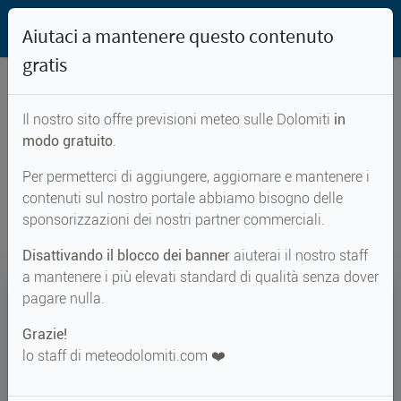
Aiutaci a mantenere questo contenuto
gratis
Il nostro sito offre previsioni meteo sulle Dolomiti
in
Previsioni meteo per...
modo gratuito
.
Per permetterci di aggiungere, aggiornare e mantenere i
Nalles
contenuti sul nostro portale abbiamo bisogno delle
sponsorizzazioni dei nostri partner commerciali.
Disattivando il blocco dei banner
aiuterai il nostro staff
a mantenere i più elevati standard di qualità senza dover
23°
pagare nulla.
Grazie!
Perc. 26°
↑ 31°
↓ 21°
lo staff di meteodolomiti.com ❤️
METEO ADESSO
Nalles