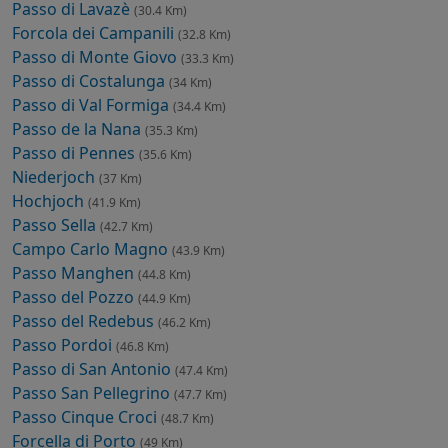
Passo di Lavazè
(30.4 Km)
Forcola dei Campanili
(32.8 Km)
Passo di Monte Giovo
(33.3 Km)
Passo di Costalunga
(34 Km)
Passo di Val Formiga
(34.4 Km)
Passo de la Nana
(35.3 Km)
Passo di Pennes
(35.6 Km)
Niederjoch
(37 Km)
Hochjoch
(41.9 Km)
Passo Sella
(42.7 Km)
Campo Carlo Magno
(43.9 Km)
Passo Manghen
(44.8 Km)
Passo del Pozzo
(44.9 Km)
Passo del Redebus
(46.2 Km)
Passo Pordoi
(46.8 Km)
Passo di San Antonio
(47.4 Km)
Passo San Pellegrino
(47.7 Km)
Passo Cinque Croci
(48.7 Km)
Forcella di Porto
(49 Km)