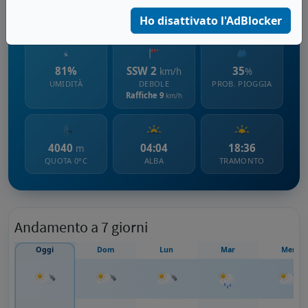
321 m s.l.m.
Ho disattivato l'AdBlocker
81%
SSW 2
35
km/h
%
UMIDITÀ
DEBOLE
PROB. PIOGGIA
Raffiche 9
km/h
4040
04:04
18:36
m
QUOTA 0°C
ALBA
TRAMONTO
Andamento a 7 giorni
Oggi
Dom
Lun
Mar
Mer