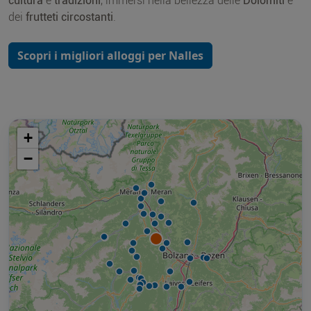
cultura
e
tradizioni
, immersi nella bellezza delle
Dolomiti
e
dei
frutteti circostanti
.
Scopri i migliori alloggi per Nalles
+
−