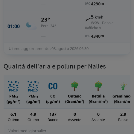
—
4290
m
0°C
5
km/h
23°
WSW · Debole
01:00
Perc. 24°
Raffiche 9
—
4340
m
0°C
Ultimo aggiornamento: 08 agosto 2026 06:30
Qualità dell'aria e pollini per Nalles
PM
PM
CO
Ontano
Betulla
Graminacee
10
2.5
3
3
3
(μg/m³)
(μg/m³)
(μg/m³)
(Grani/m
)
(Grani/m
)
(Grani/m
)
6.1
4.9
137
0
0
2.9
Ottimo
Ottimo
Buono
Assente
Assente
Basso
Valori medi giornalieri