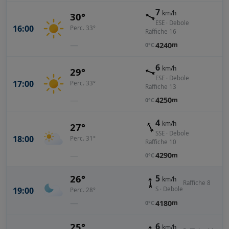
7
km/h
30°
ESE · Debole
16:00
Perc. 33°
Raffiche 16
—
4240
m
0°C
6
km/h
29°
ESE · Debole
17:00
Perc. 33°
Raffiche 13
—
4250
m
0°C
4
km/h
27°
SSE · Debole
18:00
Perc. 31°
Raffiche 10
—
4290
m
0°C
26°
5
km/h
Raffiche 8
19:00
S · Debole
Perc. 28°
—
4180
m
0°C
25°
6
km/h