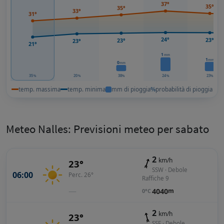
37°
35°
35°
33°
31°
24°
23°
23°
23°
21°
1
mm
1
mm
0
mm
35
20
38
24
23
%
%
%
%
%
temp. massima
temp. minima
mm di pioggia
%
probabilità di pioggia
Meteo Nalles: Previsioni meteo per sabato
2
km/h
23°
SSW · Debole
06:00
Perc. 26°
Raffiche 9
—
4040
m
0°C
2
km/h
23°
SSE · Debole