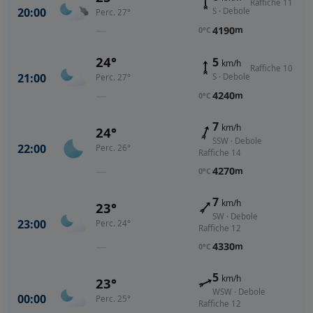
Raffiche 11
20:00
S · Debole
Perc. 27°
—
4190
m
0°C
24°
5
km/h
Raffiche 10
21:00
S · Debole
Perc. 27°
—
4240
m
0°C
7
km/h
24°
SSW · Debole
22:00
Perc. 26°
Raffiche 14
—
4270
m
0°C
7
km/h
23°
SW · Debole
23:00
Perc. 24°
Raffiche 12
—
4330
m
0°C
5
km/h
23°
WSW · Debole
00:00
Perc. 25°
Raffiche 12