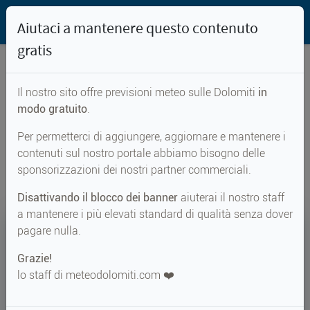
Aiutaci a mantenere questo contenuto
gratis
Il nostro sito offre previsioni meteo sulle Dolomiti
in
Previsioni meteo per...
modo gratuito
.
Per permetterci di aggiungere, aggiornare e mantenere i
Passo Sella
contenuti sul nostro portale abbiamo bisogno delle
sponsorizzazioni dei nostri partner commerciali.
Disattivando il blocco dei banner
aiuterai il nostro staff
a mantenere i più elevati standard di qualità senza dover
13°
pagare nulla.
Grazie!
Perc. 13°
↑ 19°
↓ 10°
lo staff di meteodolomiti.com ❤️
METEO ADESSO
Passo Sella