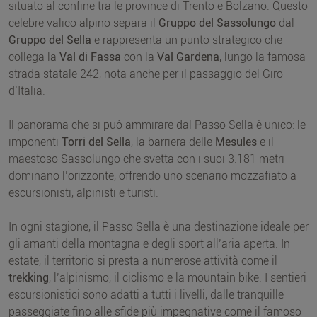
situato al confine tra le province di Trento e Bolzano. Questo
celebre valico alpino separa il
Gruppo del Sassolungo
dal
Gruppo del Sella
e rappresenta un punto strategico che
collega la
Val di Fassa
con la
Val Gardena
, lungo la famosa
strada statale 242, nota anche per il passaggio del Giro
d’Italia.
Il panorama che si può ammirare dal Passo Sella è unico: le
imponenti
Torri del Sella
, la barriera delle
Mesules
e il
maestoso Sassolungo che svetta con i suoi 3.181 metri
dominano l’orizzonte, offrendo uno scenario mozzafiato a
escursionisti, alpinisti e turisti.
In ogni stagione, il Passo Sella è una destinazione ideale per
gli amanti della montagna e degli sport all’aria aperta. In
estate, il territorio si presta a numerose attività come il
trekking
, l’alpinismo, il ciclismo e la mountain bike. I sentieri
escursionistici sono adatti a tutti i livelli, dalle tranquille
passeggiate fino alle sfide più impegnative come il famoso