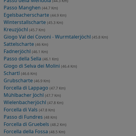
Passo della Mendola
(44.3 Km)
Passo Manghen
(44.7 Km)
Egelsbacherscharte
(44.9 Km)
Winterstallscharte
(45.3 Km)
Kreuzjöchl
(45.7 Km)
Giogo Val dei Covoni - Wurmtalerjöchl
(45.8 Km)
Sattelscharte
(46 Km)
Fadnerjöchl
(46.1 Km)
Passo della Sella
(46.1 Km)
Giogo di Selva dei Molini
(46.4 Km)
Schartl
(46.6 Km)
Grubscharte
(46.9 Km)
Forcella di Lappago
(47.7 Km)
Mühlbacher Jöchl
(47.7 Km)
Wielenbacherjöchl
(47.8 Km)
Forcella di Vals
(47.8 Km)
Passo di Fundres
(48 Km)
Forcella di Gruebels
(48.2 Km)
Forcella della Fossa
(48.5 Km)