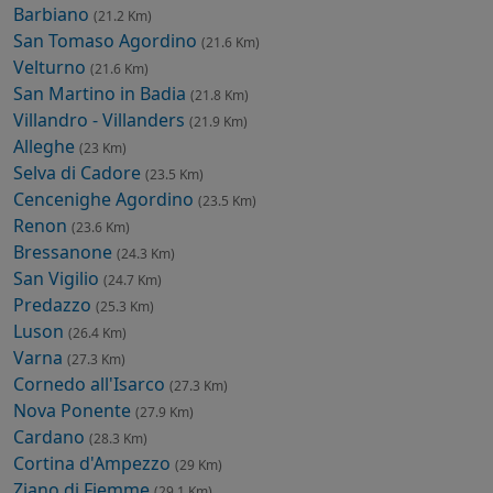
Barbiano
(21.2 Km)
San Tomaso Agordino
(21.6 Km)
Velturno
(21.6 Km)
San Martino in Badia
(21.8 Km)
Villandro - Villanders
(21.9 Km)
Alleghe
(23 Km)
Selva di Cadore
(23.5 Km)
Cencenighe Agordino
(23.5 Km)
Renon
(23.6 Km)
Bressanone
(24.3 Km)
San Vigilio
(24.7 Km)
Predazzo
(25.3 Km)
Luson
(26.4 Km)
Varna
(27.3 Km)
Cornedo all'Isarco
(27.3 Km)
Nova Ponente
(27.9 Km)
Cardano
(28.3 Km)
Cortina d'Ampezzo
(29 Km)
Ziano di Fiemme
(29.1 Km)