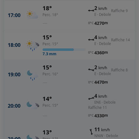
18°
2
km/h
Raffiche 9
17:00
E · Debole
Perc. 18°
—
4270
m
0°C
15°
4
km/h
Raffiche 14
E · Debole
18:00
Perc. 15°
4360
m
0°C
7.3
mm
15°
2
km/h
Raffiche 8
19:00
E · Debole
Perc. 16°
—
4470
m
0°C
4
km/h
14°
ENE · Debole
20:00
Perc. 15°
Raffiche 11
—
4330
m
0°C
11
km/h
13°
NNW · Debole
Perc. 12°