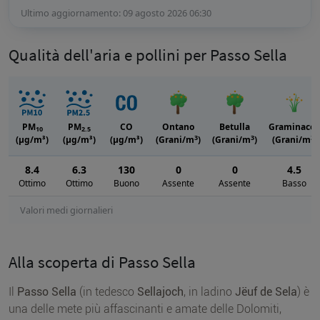
Ultimo aggiornamento: 09 agosto 2026 06:30
Qualità dell'aria e pollini per Passo Sella
PM
PM
CO
Ontano
Betulla
Graminacee
10
2.5
3
3
3
(μg/m³)
(μg/m³)
(μg/m³)
(Grani/m
)
(Grani/m
)
(Grani/m
)
8.4
6.3
130
0
0
4.5
Ottimo
Ottimo
Buono
Assente
Assente
Basso
Valori medi giornalieri
Alla scoperta di Passo Sella
Il
Passo Sella
(in tedesco
Sellajoch
, in ladino
Jëuf de Sela
) è
una delle mete più affascinanti e amate delle Dolomiti,