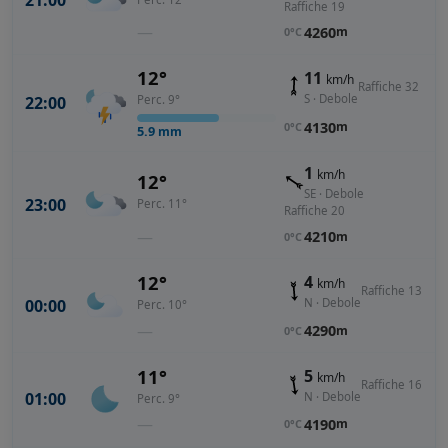
21:00
Raffiche 19
—
4260
m
0°C
12°
11
km/h
Raffiche 32
S · Debole
22:00
Perc. 9°
4130
m
0°C
5.9
mm
1
km/h
12°
SE · Debole
23:00
Perc. 11°
Raffiche 20
—
4210
m
0°C
12°
4
km/h
Raffiche 13
00:00
N · Debole
Perc. 10°
—
4290
m
0°C
11°
5
km/h
Raffiche 16
01:00
N · Debole
Perc. 9°
—
4190
m
0°C