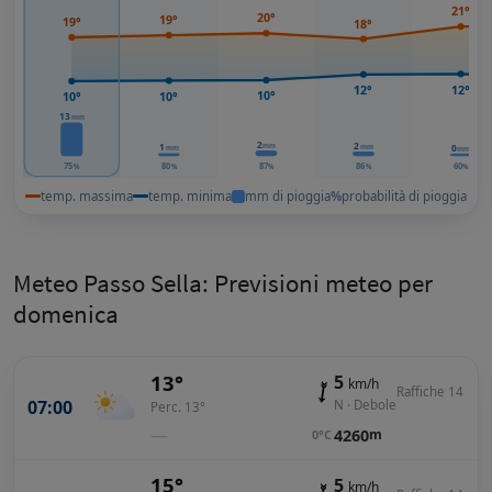
21°
20°
19°
19°
18°
12°
12°
10°
10°
10°
13
mm
2
2
mm
1
0
mm
mm
mm
75
80
87
86
60
%
%
%
%
%
temp. massima
temp. minima
mm di pioggia
%
probabilità di pioggia
Meteo Passo Sella: Previsioni meteo per
domenica
13°
5
km/h
Raffiche 14
07:00
N · Debole
Perc. 13°
—
4260
m
0°C
15°
5
km/h