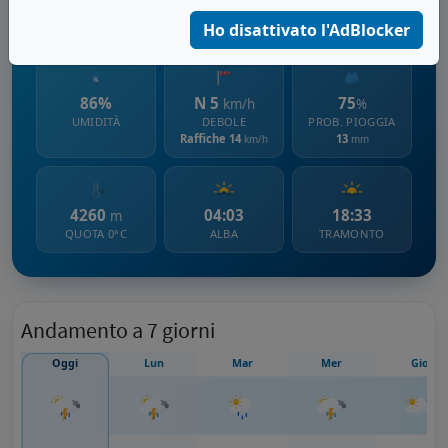
2210 m s.l.m.
Ho disattivato l'AdBlocker
86%
N 5
75
km/h
%
UMIDITÀ
DEBOLE
PROB. PIOGGIA
Raffiche 14
13
km/h
mm
4260
04:03
18:33
m
QUOTA 0°C
ALBA
TRAMONTO
Andamento a 7 giorni
Oggi
Lun
Mar
Mer
Gio