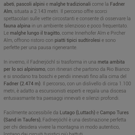
abeti
,
pascoli alpini
e
malghe tradizionali
come la
Fadner
Alm
, situata a 2.143 metri. Il percorso offre scorci
spettacolari sulle vette circostanti e consente di osservare la
fauna alpina
in un ambiente silenzioso e poco frequentato.
Le
malghe lungo il tragitto
, come Innerhofer Alm e Pircher
Alm, offrono ristoro con
piatti tipici sudtirolesi
e sono
perfette per una pausa rigenerante.
In inverno, il Fadnerjöchl si trasforma in una
meta ambita
per lo sci alpinismo
, con itinerari che partono da Rio Bianco
e si snodano tra boschi e pendii innevati fino alla cima del
Fadner (2.474 m)
. Il percorso, con un dislivello di circa 1.100
metri, è adatto a escursionisti esperti e regala una discesa
entusiasmante tra paesaggi innevati e silenzi profondi.
Facilmente accessibile da
Lutago (Luttach)
e
Campo Tures
(Sand in Taufers)
, Fadnerjöchl è una destinazione perfetta
per chi desidera vivere la montagna in modo autentico,
lontano dai circuiti turistici più battuti.