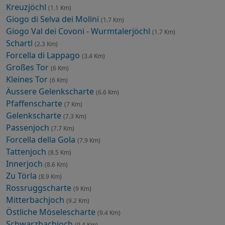
Kreuzjöchl
(1.1 Km)
Giogo di Selva dei Molini
(1.7 Km)
Giogo Val dei Covoni - Wurmtalerjöchl
(1.7 Km)
Schartl
(2.3 Km)
Forcella di Lappago
(3.4 Km)
Großes Tor
(6 Km)
Kleines Tor
(6 Km)
Äussere Gelenkscharte
(6.6 Km)
Pfaffenscharte
(7 Km)
Gelenkscharte
(7.3 Km)
Passenjoch
(7.7 Km)
Forcella della Gola
(7.9 Km)
Tattenjoch
(8.5 Km)
Innerjoch
(8.6 Km)
Zu Törla
(8.9 Km)
Rossruggscharte
(9 Km)
Mitterbachjoch
(9.2 Km)
Östliche Möselescharte
(9.4 Km)
Schwarzbachjoch
(9.4 Km)