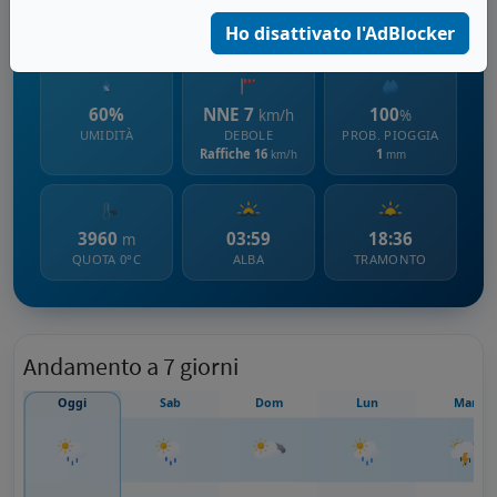
2450 m s.l.m.
Ho disattivato l'AdBlocker
60%
NNE 7
100
km/h
%
UMIDITÀ
DEBOLE
PROB. PIOGGIA
Raffiche 16
1
km/h
mm
3960
03:59
18:36
m
QUOTA 0°C
ALBA
TRAMONTO
Andamento a 7 giorni
Oggi
Sab
Dom
Lun
Mar