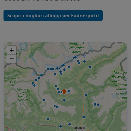
Scopri i migliori alloggi per Fadnerjöchl
+
−