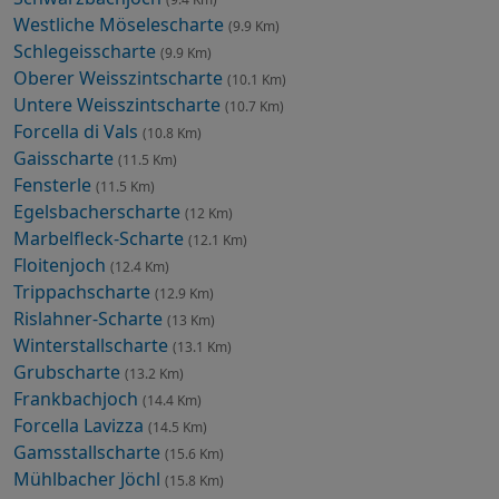
Westliche Möselescharte
(9.9 Km)
Schlegeisscharte
(9.9 Km)
Oberer Weisszintscharte
(10.1 Km)
Untere Weisszintscharte
(10.7 Km)
Forcella di Vals
(10.8 Km)
Gaisscharte
(11.5 Km)
Fensterle
(11.5 Km)
Egelsbacherscharte
(12 Km)
Marbelfleck-Scharte
(12.1 Km)
Floitenjoch
(12.4 Km)
Trippachscharte
(12.9 Km)
Rislahner-Scharte
(13 Km)
Winterstallscharte
(13.1 Km)
Grubscharte
(13.2 Km)
Frankbachjoch
(14.4 Km)
Forcella Lavizza
(14.5 Km)
Gamsstallscharte
(15.6 Km)
Mühlbacher Jöchl
(15.8 Km)