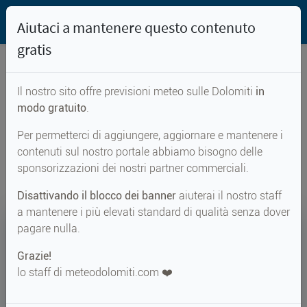
Aiutaci a mantenere questo contenuto
gratis
Il nostro sito offre previsioni meteo sulle Dolomiti
in
Previsioni meteo per...
modo gratuito
.
Per permetterci di aggiungere, aggiornare e mantenere i
Fadnerjöchl
contenuti sul nostro portale abbiamo bisogno delle
sponsorizzazioni dei nostri partner commerciali.
Disattivando il blocco dei banner
aiuterai il nostro staff
a mantenere i più elevati standard di qualità senza dover
13°
pagare nulla.
Grazie!
Perc. 10°
↑ 16°
↓ 8°
lo staff di meteodolomiti.com ❤️
METEO ADESSO
Fadnerjöchl