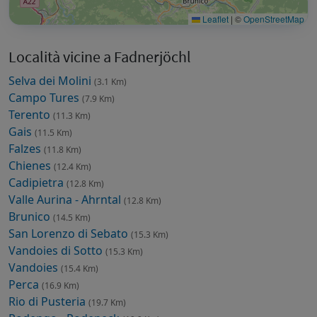
Leaflet
|
©
OpenStreetMap
Località vicine a Fadnerjöchl
Selva dei Molini
(3.1 Km)
Campo Tures
(7.9 Km)
Terento
(11.3 Km)
Gais
(11.5 Km)
Falzes
(11.8 Km)
Chienes
(12.4 Km)
Cadipietra
(12.8 Km)
Valle Aurina - Ahrntal
(12.8 Km)
Brunico
(14.5 Km)
San Lorenzo di Sebato
(15.3 Km)
Vandoies di Sotto
(15.3 Km)
Vandoies
(15.4 Km)
Perca
(16.9 Km)
Rio di Pusteria
(19.7 Km)