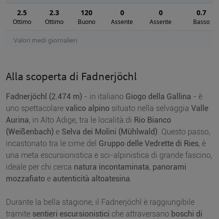
2.5
2.3
120
0
0
0.7
Ottimo
Ottimo
Buono
Assente
Assente
Basso
Valori medi giornalieri
Alla scoperta di Fadnerjöchl
Fadnerjöchl (2.474 m)
- in italiano
Giogo della Gallina
- è
uno spettacolare
valico alpino
situato nella selvaggia
Valle
Aurina
, in Alto Adige, tra le località di
Rio Bianco
(Weißenbach)
e
Selva dei Molini (Mühlwald)
. Questo passo,
incastonato tra le cime del
Gruppo delle Vedrette di Ries
, è
una meta escursionistica e sci-alpinistica di grande fascino,
ideale per chi cerca
natura incontaminata
,
panorami
mozzafiato
e
autenticità altoatesina
.
Durante la bella stagione, il Fadnerjöchl è raggiungibile
tramite
sentieri escursionistici
che attraversano
boschi di