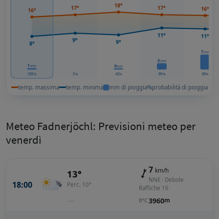
18°
17°
17°
16°
16°
11°
11°
9°
9°
8°
7
mm
3
mm
1
0
mm
mm
100
5
42
99
85
%
%
%
%
%
temp. massima
temp. minima
mm di pioggia
%
probabilità di pioggia
Meteo Fadnerjöchl: Previsioni meteo per
venerdì
7
km/h
13°
NNE · Debole
18:00
Perc. 10°
Raffiche 16
—
3960
m
0°C