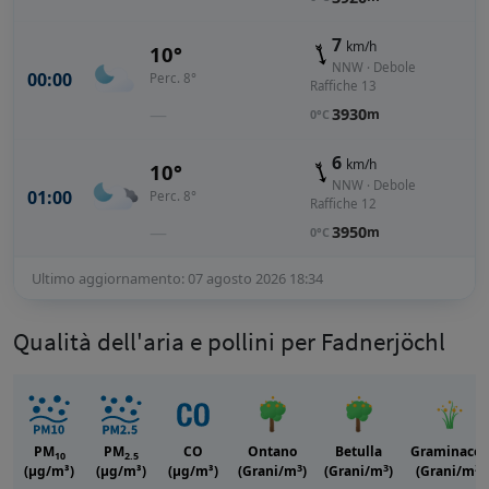
7
km/h
10°
NNW · Debole
00:00
Perc. 8°
Raffiche 13
—
3930
m
0°C
6
km/h
10°
NNW · Debole
01:00
Perc. 8°
Raffiche 12
—
3950
m
0°C
Ultimo aggiornamento: 07 agosto 2026 18:34
Qualità dell'aria e pollini per Fadnerjöchl
PM
PM
CO
Ontano
Betulla
Graminacee
10
2.5
3
3
3
(μg/m³)
(μg/m³)
(μg/m³)
(Grani/m
)
(Grani/m
)
(Grani/m
)