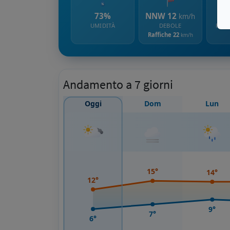
73%
NNW 12
km/h
UMIDITÀ
DEBOLE
PROB
Raffiche 22
km/h
Andamento a 7 giorni
Oggi
Dom
Lun
15°
14°
12°
9°
7°
6°