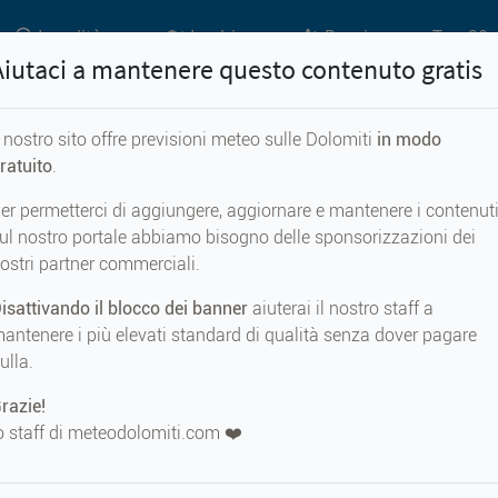
Località
Laghi
Passi
Top 20 
Aiutaci a mantenere questo contenuto gratis
l nostro sito offre previsioni meteo sulle Dolomiti
in modo
Previsioni meteo per...
ratuito
.
er permetterci di aggiungere, aggiornare e mantenere i contenut
leitenscharte
ul nostro portale abbiamo bisogno delle sponsorizzazioni dei
ostri partner commerciali.
isattivando il blocco dei banner
aiuterai il nostro staff a
antenere i più elevati standard di qualità senza dover pagare
ulla.
METEO AD
Grasleitenscha
razie!
2946 m s.
o staff di meteodolomiti.com ❤️