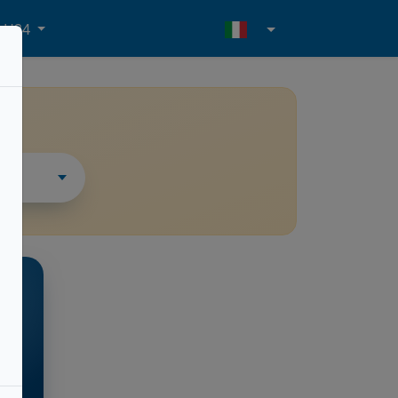
- H24
i
ESSO
rte
l.m.