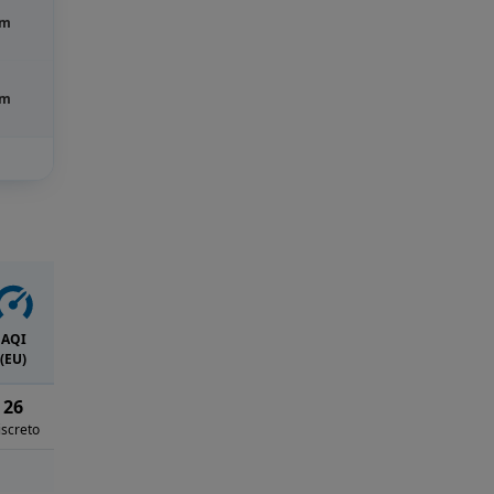
m
m
AQI
(EU)
26
iscreto