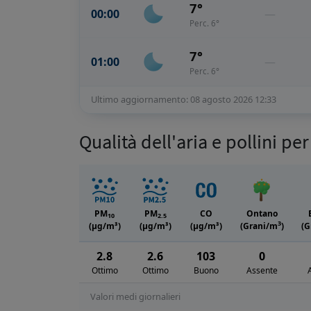
7°
00:00
—
Perc. 6°
7°
01:00
—
Perc. 6°
Ultimo aggiornamento: 08 agosto 2026 12:33
Qualità dell'aria e pollini pe
PM
PM
CO
Ontano
10
2.5
3
(μg/m³)
(μg/m³)
(μg/m³)
(Grani/m
)
(G
2.8
2.6
103
0
Ottimo
Ottimo
Buono
Assente
Valori medi giornalieri