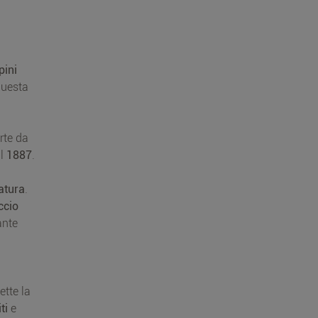
pini
questa
arte da
al
1887
.
natura
.
ccio
ante
ette la
ti
e