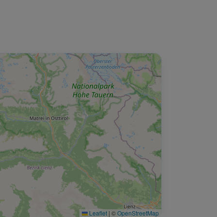
Leaflet
|
©
OpenStreetMap