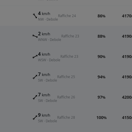
4
km/h
86
4170
Raffiche 24
%
NW · Debole
2
km/h
88
4190
Raffiche 23
%
WNW · Debole
4
km/h
90
4190
Raffiche 23
%
WSW · Debole
7
km/h
94
4190
Raffiche 25
%
SW · Debole
7
km/h
97
4200
Raffiche 26
%
SW · Debole
9
km/h
100
4150
Raffiche 28
%
SW · Debole