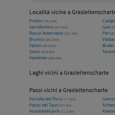
Località vicine a Grasleitenschart
Predoi
Cadip
(10.2 Km)
San Martino
Gais
(29.7 Km)
(3
Rasun Anterselva
Perca
(36.1 Km)
Brunico
Valda
(38.2 Km)
Falzes
Braie
(39.4 Km)
Sesto
Teren
(42.8 Km)
Vandoies
(48.4 Km)
Laghi vicini a Grasleitenscharte
Passi vicini a Grasleitenscharte
Forcella del Picco
Gamss
(1.1 Km)
Passo dei Tauri
Schien
(5.5 Km)
Hundskehl Joch
Klamm
(12.2 Km)