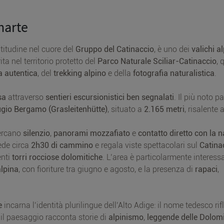
harte
ltitudine nel cuore del
Gruppo del Catinaccio
, è uno dei
valichi al
rita nel territorio protetto del
Parco Naturale Sciliar-Catinaccio
, 
 autentica
, del
trekking alpino
e della
fotografia naturalistica
.
sa
attraverso
sentieri escursionistici ben segnalati
. Il più noto p
ugio Bergamo (Grasleitenhütte)
, situato a
2.165 metri
, risalente 
ercano
silenzio
,
panorami mozzafiato
e
contatto diretto con la 
iede circa
2h30 di cammino
e regala viste spettacolari sul
Catina
enti
torri rocciose dolomitiche
. L’area è particolarmente interess
alpina
, con fioriture tra giugno e agosto, e la presenza di
rapaci
,
e
incarna l’identità plurilingue dell’Alto Adige: il nome tedesco rifl
il paesaggio racconta storie di
alpinismo
,
leggende delle Dolomi