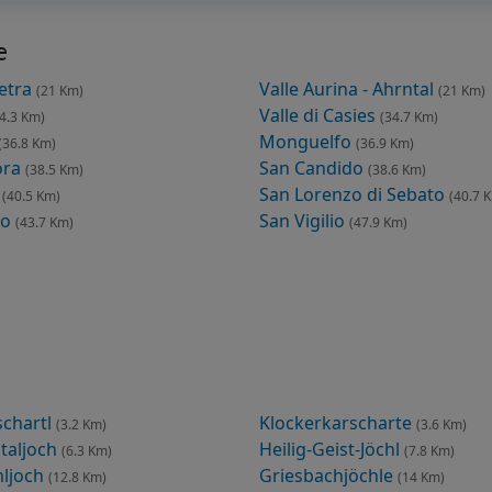
e
ietra
Valle Aurina - Ahrntal
(21 Km)
(21 Km)
Valle di Casies
4.3 Km)
(34.7 Km)
Monguelfo
(36.8 Km)
(36.9 Km)
ora
San Candido
(38.5 Km)
(38.6 Km)
s
San Lorenzo di Sebato
(40.5 Km)
(40.7 
to
San Vigilio
(43.7 Km)
(47.9 Km)
chartl
Klockerkarscharte
(3.2 Km)
(3.6 Km)
taljoch
Heilig-Geist-Jöchl
(6.3 Km)
(7.8 Km)
ljoch
Griesbachjöchle
(12.8 Km)
(14 Km)