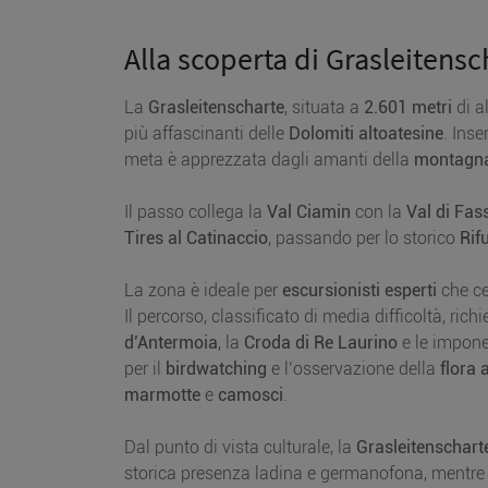
Alla scoperta di Grasleitensc
La
Grasleitenscharte
, situata a
2.601 metri
di a
più affascinanti delle
Dolomiti altoatesine
. Inse
meta è apprezzata dagli amanti della
montagna
Il passo collega la
Val Ciamin
con la
Val di Fas
Tires al Catinaccio
, passando per lo storico
Rif
La zona è ideale per
escursionisti esperti
che c
Il percorso, classificato di media difficoltà, rich
d’Antermoia
, la
Croda di Re Laurino
e le impon
per il
birdwatching
e l’osservazione della
flora 
marmotte
e
camosci
.
Dal punto di vista culturale, la
Grasleitenschart
storica presenza ladina e germanofona, mentre 