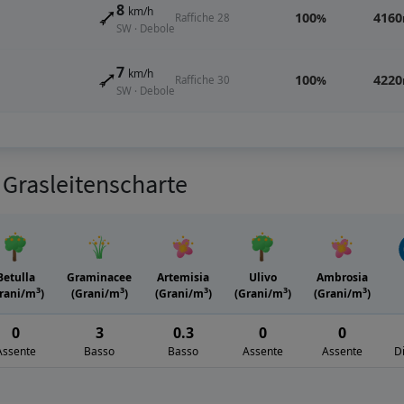
8
km/h
100
4160
Raffiche 28
%
SW · Debole
7
km/h
100
4220
Raffiche 30
%
SW · Debole
r Grasleitenscharte
Betulla
Graminacee
Artemisia
Ulivo
Ambrosia
3
3
3
3
3
rani/m
)
(Grani/m
)
(Grani/m
)
(Grani/m
)
(Grani/m
)
0
3
0.3
0
0
Assente
Basso
Basso
Assente
Assente
D