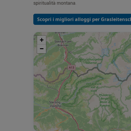
spiritualità montana
.
Scopri i migliori alloggi per Grasleitens
+
−