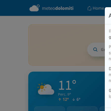
Home
I
g
P
Gras
s
n
D
m
11°
n
G
Perc. 9°
l
↑ 12°
↓ 6°