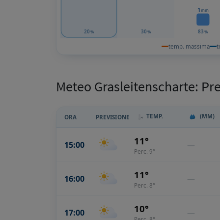
1
mm
20
30
83
%
%
%
temp. massima
t
Meteo Grasleitenscharte: Pr
TEMP.
(MM)
ORA
PREVISIONE
11°
15:00
—
Perc. 9°
11°
16:00
—
Perc. 8°
10°
17:00
—
Perc. 8°