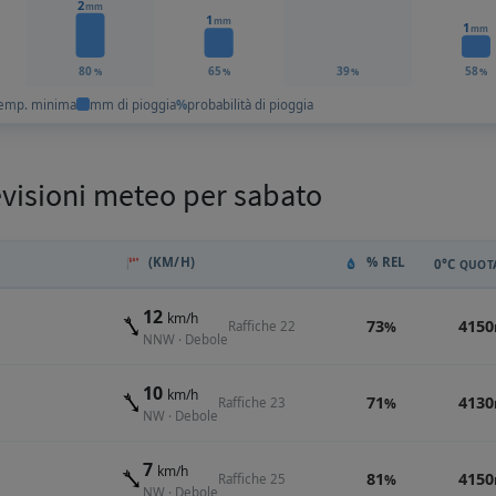
2
mm
1
mm
1
mm
80
65
39
58
%
%
%
%
emp. minima
mm di pioggia
%
probabilità di pioggia
evisioni meteo per sabato
(KM/H)
% REL
0°C
QUOTA
12
km/h
73
4150
Raffiche 22
%
NNW · Debole
10
km/h
71
4130
Raffiche 23
%
NW · Debole
7
km/h
81
4150
Raffiche 25
%
NW · Debole