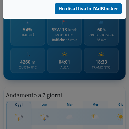
2557 m s.l.m.
Ho disattivato l'AdBlocker
54%
SSW 13
60
km/h
%
UMIDITÀ
MODERATO
PROB. PIOGGIA
Raffiche 15
35
km/h
mm
4260
04:01
18:33
m
QUOTA 0°C
ALBA
TRAMONTO
Andamento a 7 giorni
Oggi
Lun
Mar
Mer
Gio