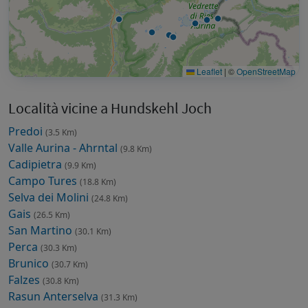
Leaflet
|
©
OpenStreetMap
Località vicine a Hundskehl Joch
Predoi
(3.5 Km)
Valle Aurina - Ahrntal
(9.8 Km)
Cadipietra
(9.9 Km)
Campo Tures
(18.8 Km)
Selva dei Molini
(24.8 Km)
Gais
(26.5 Km)
San Martino
(30.1 Km)
Perca
(30.3 Km)
Brunico
(30.7 Km)
Falzes
(30.8 Km)
Rasun Anterselva
(31.3 Km)