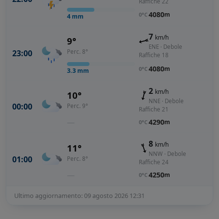
Raffiche 22
4080
m
0°C
4
mm
7
km/h
9°
ENE · Debole
23:00
Perc. 8°
Raffiche 18
4080
m
0°C
3.3
mm
2
km/h
10°
NNE · Debole
00:00
Perc. 9°
Raffiche 21
—
4290
m
0°C
8
km/h
11°
NNW · Debole
01:00
Perc. 8°
Raffiche 24
—
4250
m
0°C
Ultimo aggiornamento: 09 agosto 2026 12:31