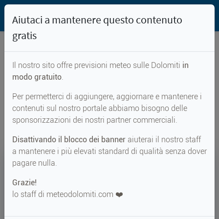
Aiutaci a mantenere questo contenuto
gratis
Il nostro sito offre previsioni meteo sulle Dolomiti
in
Previsioni meteo per...
modo gratuito
.
Per permetterci di aggiungere, aggiornare e mantenere i
Hundskehl Joch
contenuti sul nostro portale abbiamo bisogno delle
sponsorizzazioni dei nostri partner commerciali.
Disattivando il blocco dei banner
aiuterai il nostro staff
a mantenere i più elevati standard di qualità senza dover
17°
pagare nulla.
Grazie!
Perc. 16°
↑ 17°
↓ 8°
lo staff di meteodolomiti.com ❤️
METEO ADESSO
Hundskehl Joch