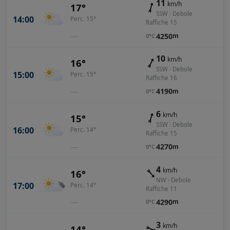
11
km/h
17°
SSW · Debole
14:00
Perc. 15°
Raffiche 15
—
4250
m
0°C
10
km/h
16°
SSW · Debole
15:00
Perc. 15°
Raffiche 16
—
4190
m
0°C
6
km/h
15°
SSW · Debole
16:00
Perc. 14°
Raffiche 15
—
4270
m
0°C
4
km/h
16°
NW · Debole
17:00
Perc. 14°
Raffiche 11
—
4290
m
0°C
3
km/h
14°