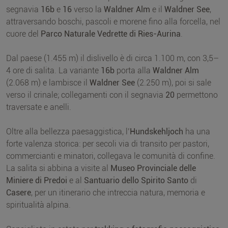
segnavia
16b
e
16
verso la
Waldner Alm
e il
Waldner See
,
attraversando boschi, pascoli e morene fino alla forcella, nel
cuore del
Parco Naturale Vedrette di Ries-Aurina
.
Dal paese (1.455 m) il dislivello è di circa 1.100 m, con 3,5–
4 ore di salita. La variante
16b
porta alla
Waldner Alm
(2.068 m) e lambisce il
Waldner See
(2.250 m), poi si sale
verso il crinale; collegamenti con il segnavia
20
permettono
traversate e anelli.
Oltre alla bellezza paesaggistica, l’
Hundskehljoch
ha una
forte valenza storica: per secoli via di transito per pastori,
commercianti e minatori, collegava le comunità di confine.
La salita si abbina a visite al
Museo Provinciale delle
Miniere di Predoi
e al
Santuario dello Spirito Santo
di
Casere
, per un itinerario che intreccia natura, memoria e
spiritualità alpina.