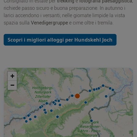
Consigliato in estate per
trekking
e
fotografia paesaggistica
,
richiede passo sicuro e buona preparazione. In autunno i
larici accendono i versanti; nelle giornate limpide la vista
spazia sulla
Venedigergruppe
e cime oltre i tremila.
Scopri i migliori alloggi per Hundskehl Joch
+
−