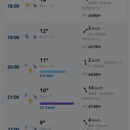
WNW · Debole
18:00
Perc. 13°
Raffiche 12
—
4190
m
0°C
3
km/h
12°
NE · Debole
19:00
Perc. 11°
Raffiche 12
—
4210
m
0°C
11°
2
km/h
Raffiche 17
S · Debole
20:00
Perc. 10°
4430
m
0°C
6.5
mm
14
km/h
10°
NNW · Moderato
21:00
Perc. 7°
Raffiche 32
4140
m
0°C
21.3
mm
4
km/h
9°
NW · Debole
22:00
Perc. 8°