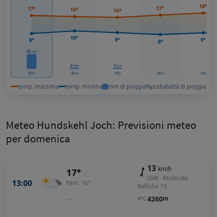
18°
17°
17°
16°
16°
10°
9°
9°
8°
8°
35
mm
2
1
mm
mm
60
45
78
40
15
%
%
%
%
%
temp. massima
temp. minima
mm di pioggia
%
probabilità di pioggia
Meteo Hundskehl Joch: Previsioni meteo
per domenica
13
km/h
17°
SSW · Moderato
13:00
Perc. 16°
Raffiche 15
—
4260
m
0°C