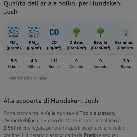
Qualità dell'aria e pollini per Hundskehl
Joch
PM
PM
CO
Ontano
Betulla
Graminacee
10
2.5
3
3
3
(μg/m³)
(μg/m³)
(μg/m³)
(Grani/m
)
(Grani/m
)
(Grani/m
)
5.6
4.3
111
0
0
3.9
Ottimo
Ottimo
Buono
Assente
Assente
Basso
Valori medi giornalieri
Alla scoperta di Hundskehl Joch
Porta storica tra la
Valle Aurina
e il
Tirolo austriaco
,
l’
Hundskehljoch
o Passo del Cane, è un valico alpino a
2.557 m
che regala panorami aperti su ghiacciai e valli di
confine. L’itinerario classico parte da
Predoi
e segue i