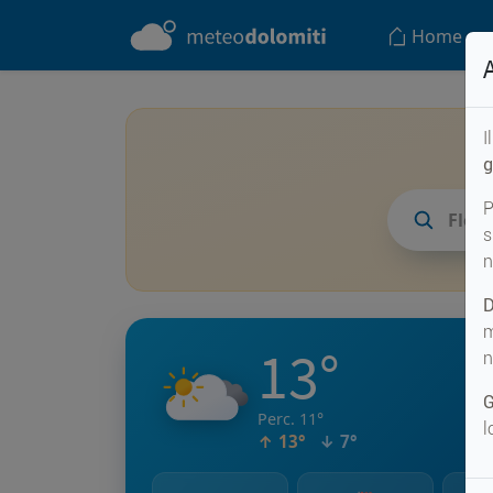
Home
I
g
P
Floi
s
n
D
m
13°
n
G
Perc. 11°
l
↑ 13°
↓ 7°