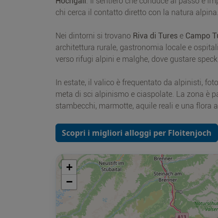
Hochgall
. Il sentiero che conduce al passo è 
chi cerca il contatto diretto con la natura alpina
Nei dintorni si trovano
Riva di Tures
e
Campo T
architettura rurale, gastronomia locale e ospitali
verso rifugi alpini e malghe, dove gustare speck
In estate, il valico è frequentato da alpinisti, fo
meta di sci alpinismo e ciaspolate. La zona è p
stambecchi, marmotte, aquile reali e una flora a
Scopri i migliori alloggi per Floitenjoch
+
−