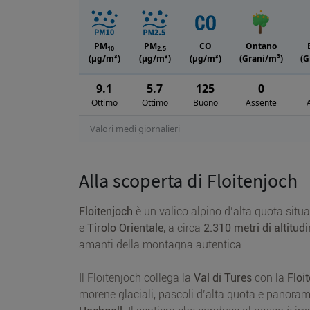
PM
PM
CO
Ontano
10
2.5
3
(μg/m³)
(μg/m³)
(μg/m³)
(Grani/m
)
(G
9.1
5.7
125
0
Ottimo
Ottimo
Buono
Assente
Valori medi giornalieri
Alla scoperta di Floitenjoch
Floitenjoch
è un valico alpino d’alta quota situ
e
Tirolo Orientale
, a circa
2.310 metri di altitud
amanti della montagna autentica.
Il Floitenjoch collega la
Val di Tures
con la
Floit
morene glaciali, pascoli d’alta quota e panora