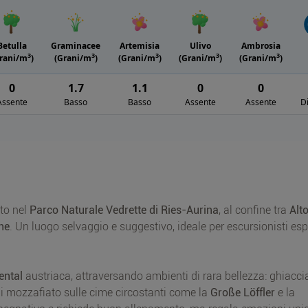
Betulla
Graminacee
Artemisia
Ulivo
Ambrosia
3
3
3
3
3
rani/m
)
(Grani/m
)
(Grani/m
)
(Grani/m
)
(Grani/m
)
0
1.7
1.1
0
0
Assente
Basso
Basso
Assente
Assente
D
ato nel
Parco Naturale Vedrette di Ries-Aurina
, al confine tra
Alt
ine
. Un luogo selvaggio e suggestivo, ideale per escursionisti esp
ental
austriaca, attraversando ambienti di rara bellezza: ghiaccia
mi mozzafiato sulle cime circostanti come la
Große Löffler
e la