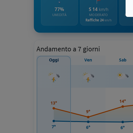
77%
S 14
km/h
UMIDITÀ
MODERATO
PROB
Raffiche 24
km/h
Andamento a 7 giorni
Oggi
Ven
Sab
14°
13°
9°
7°
6°
6°