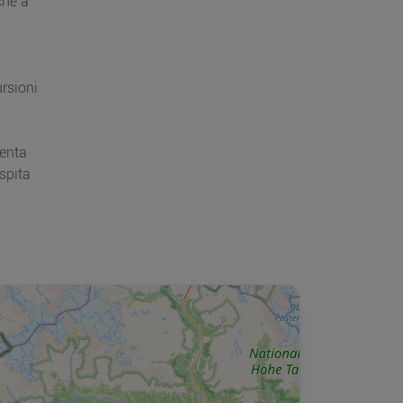
che a
rsioni
venta
ospita