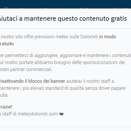
Località
Laghi
Passi
Top 20 
Aiutaci a mantenere questo contenuto gratis
l nostro sito offre previsioni meteo sulle Dolomiti
in modo
Previsioni meteo per...
ratuito
.
er permetterci di aggiungere, aggiornare e mantenere i contenut
tenjoch
ul nostro portale abbiamo bisogno delle sponsorizzazioni dei
ostri partner commerciali.
isattivando il blocco dei banner
aiuterai il nostro staff a
antenere i più elevati standard di qualità senza dover pagare
ulla.
METEO AD
Floitenj
razie!
3020 m s.
o staff di meteodolomiti.com ❤️