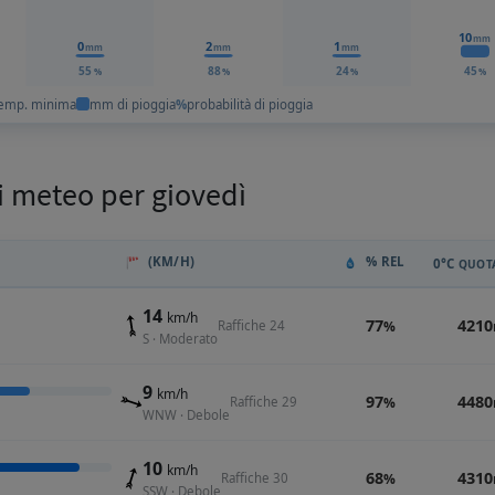
10
mm
0
2
1
mm
mm
mm
55
88
24
45
%
%
%
%
emp. minima
mm di pioggia
%
probabilità di pioggia
i meteo per giovedì
(KM/H)
% REL
0°C
QUOTA
14
km/h
77
4210
Raffiche 24
%
S · Moderato
9
km/h
97
4480
Raffiche 29
%
WNW · Debole
10
km/h
68
4310
Raffiche 30
%
SSW · Debole