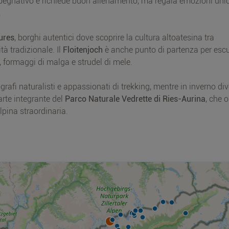
impegnativo e richiede buon allenamento, ma regala emozioni uni
.
ures
, borghi autentici dove scoprire la cultura altoatesina tra
tà tradizionale. Il
Floitenjoch
è anche punto di partenza per escu
, formaggi di malga e strudel di mele.
tografi naturalisti e appassionati di trekking, mentre in inverno di
arte integrante del
Parco Naturale Vedrette di Ries-Aurina
, che 
lpina straordinaria.