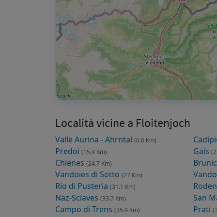
Località vicine a Floitenjoch
Valle Aurina - Ahrntal
Cadip
(6.6 Km)
Predoi
Gais
(15.4 Km)
(2
Chienes
Bruni
(24.7 Km)
Vandoies di Sotto
Vando
(27 Km)
Rio di Pusteria
Roden
(31.1 Km)
Naz-Sciaves
San M
(33.7 Km)
Campo di Trens
Prati
(35.9 Km)
(