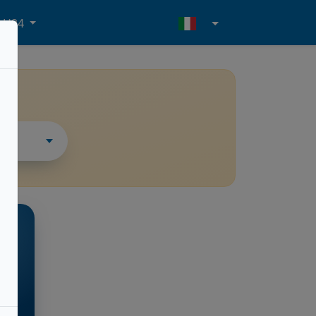
- H24
i
ESSO
och
l.m.