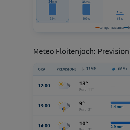
34
33
mm
mm
1
mm
98
100
65
%
%
%
temp. massima
t
Meteo Floitenjoch: Prevision
TEMP.
(MM)
ORA
PREVISIONE
13°
12:00
—
Perc. 11°
9°
13:00
1.4
mm
Perc. 8°
10°
14:00
2.9
mm
Perc. 8°