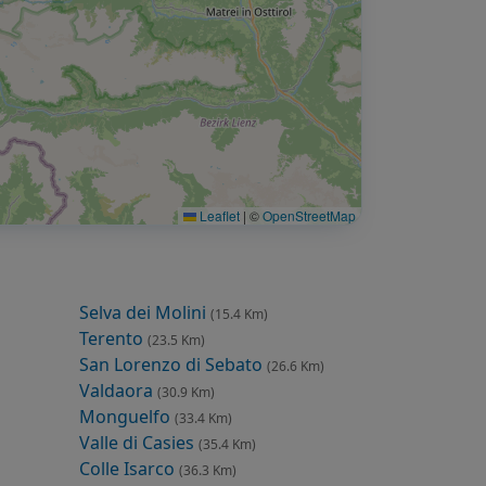
Leaflet
|
©
OpenStreetMap
Selva dei Molini
(15.4 Km)
Terento
(23.5 Km)
San Lorenzo di Sebato
(26.6 Km)
Valdaora
(30.9 Km)
Monguelfo
(33.4 Km)
Valle di Casies
(35.4 Km)
Colle Isarco
(36.3 Km)