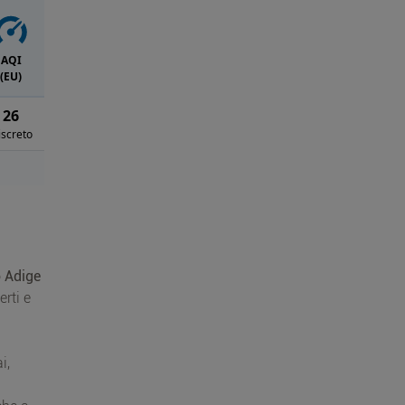
AQI
(EU)
26
iscreto
o Adige
erti e
i,