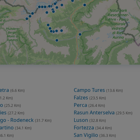
ietra
Campo Tures
(6.6 Km)
(13.6 Km)
Falzes
1.2 Km)
(23.5 Km)
co
Perca
(25.2 Km)
(26.4 Km)
ies
Rasun Anterselva
(27.2 Km)
(29.5 Km)
go - Rodeneck
Luson
(31.7 Km)
(32.8 Km)
artino
Fortezza
(34.1 Km)
(34.4 Km)
San Vigilio
36.1 Km)
(36.3 Km)