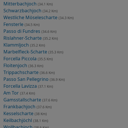
Mitterbachjoch
(34.1 Km)
Schwarzbachjoch
(34.2 Km)
Westliche Möselescharte
(34.3 Km)
Fensterle
(34.5 Km)
Passo di Fundres
(34.6 Km)
Rislahner-Scharte
(35.2 Km)
Klammljoch
(35.2 Km)
Marbelfleck-Scharte
(35.3 Km)
Forcella Piccola
(35.5 Km)
Floitenjoch
(36.3 Km)
Trippachscharte
(36.6 Km)
Passo San Pellegrino
(36.9 Km)
Forcella Lavizza
(37.1 Km)
Am Tor
(37.4 Km)
Gamsstallscharte
(37.6 Km)
Frankbachjoch
(37.6 Km)
Kesselscharte
(38 Km)
Keilbachjöchl
(38.1 Km)
Wollbachjoch
(38.6 Km)