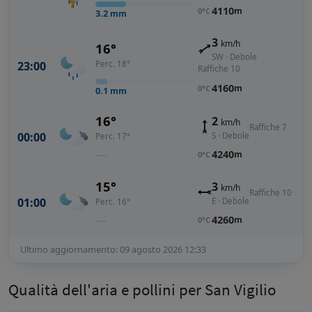
4110
m
0°C
3.2
mm
3
km/h
16°
SW · Debole
23:00
Perc. 18°
Raffiche 10
4160
m
0°C
0.1
mm
16°
2
km/h
Raffiche 7
00:00
S · Debole
Perc. 17°
—
4240
m
0°C
15°
3
km/h
Raffiche 10
01:00
E · Debole
Perc. 16°
—
4260
m
0°C
Ultimo aggiornamento: 09 agosto 2026 12:33
Qualità dell'aria e pollini per San Vigilio