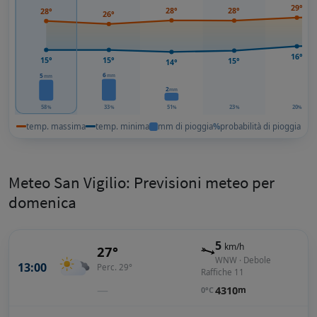
29°
28°
28°
28°
26°
16°
15°
15°
15°
14°
6
5
mm
mm
2
mm
58
33
51
23
20
%
%
%
%
%
temp. massima
temp. minima
mm di pioggia
%
probabilità di pioggia
Meteo San Vigilio: Previsioni meteo per
domenica
5
km/h
27°
WNW · Debole
13:00
Perc. 29°
Raffiche 11
—
4310
m
0°C