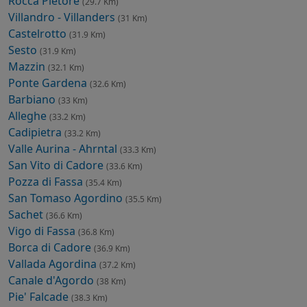
Rocca Pietore
(29.7 Km)
Villandro - Villanders
(31 Km)
Castelrotto
(31.9 Km)
Sesto
(31.9 Km)
Mazzin
(32.1 Km)
Ponte Gardena
(32.6 Km)
Barbiano
(33 Km)
Alleghe
(33.2 Km)
Cadipietra
(33.2 Km)
Valle Aurina - Ahrntal
(33.3 Km)
San Vito di Cadore
(33.6 Km)
Pozza di Fassa
(35.4 Km)
San Tomaso Agordino
(35.5 Km)
Sachet
(36.6 Km)
Vigo di Fassa
(36.8 Km)
Borca di Cadore
(36.9 Km)
Vallada Agordina
(37.2 Km)
Canale d'Agordo
(38 Km)
Pie' Falcade
(38.3 Km)