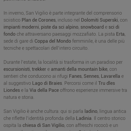
In inverno, San Vigilio è parte integrante del comprensorio
sciistico
Plan de Corones
, incluso nel
Dolomiti Superski
, con
impianti moderni
,
piste da sci alpino
,
snowboard
e
sci di
fondo
che attraversano paesaggi mozzafiato. La pista
Erta
,
sede di gare di
Coppa del Mondo
femminile, è una delle più
tecniche e spettacolari dell’intero circuito.
Durante l’estate, la località si trasforma in un paradiso per
escursionisti
,
trekker
e
amanti della mountain bike
, con
sentieri che conducono ai rifugi
Fanes
,
Sennes
,
Lavarella
e
al suggestivo
Lago di Braies
. Percorsi come il
Tru dles
Liondes
e la
Via della Pace
offrono esperienze immersive tra
natura e storia.
San Vigilio è anche cultura: qui si parla
ladino
, lingua antica
che riflette l’identità profonda della
Ladinia
. Il centro storico
ospita la
chiesa di San Vigilio
, con affreschi rococò e un