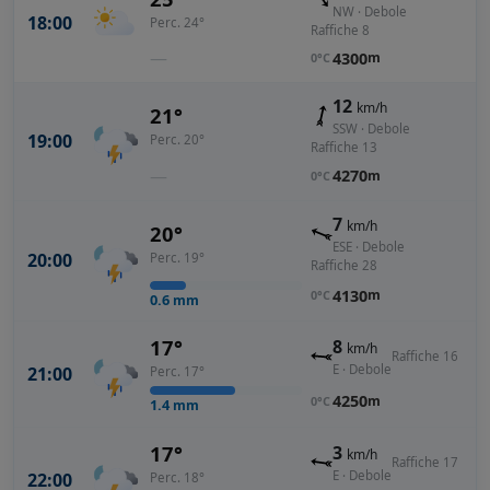
NW · Debole
18:00
Perc. 24°
Raffiche 8
—
4300
m
0°C
12
km/h
21°
SSW · Debole
19:00
Perc. 20°
Raffiche 13
—
4270
m
0°C
7
km/h
20°
ESE · Debole
20:00
Perc. 19°
Raffiche 28
4130
m
0°C
0.6
mm
17°
8
km/h
Raffiche 16
E · Debole
21:00
Perc. 17°
4250
m
0°C
1.4
mm
17°
3
km/h
Raffiche 17
E · Debole
22:00
Perc. 18°