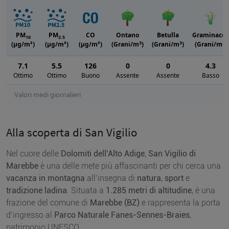
PM
PM
CO
Ontano
Betulla
Graminacee
10
2.5
3
3
3
(μg/m³)
(μg/m³)
(μg/m³)
(Grani/m
)
(Grani/m
)
(Grani/m
)
7.1
5.5
126
0
0
4.3
Ottimo
Ottimo
Buono
Assente
Assente
Basso
Valori medi giornalieri
Alla scoperta di San Vigilio
Nel cuore delle
Dolomiti dell’Alto Adige
,
San Vigilio di
Marebbe
è una delle mete più affascinanti per chi cerca una
vacanza in montagna
all’insegna di
natura
,
sport
e
tradizione ladina
. Situata a
1.285 metri di altitudine
, è una
frazione del comune di
Marebbe (BZ)
e rappresenta la porta
d’ingresso al
Parco Naturale Fanes-Sennes-Braies
,
patrimonio UNESCO.