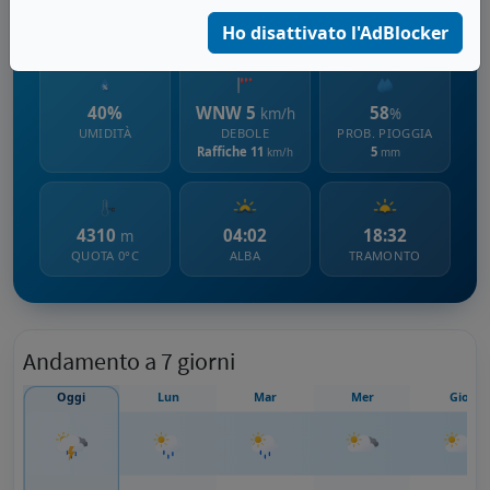
1285 m s.l.m.
Ho disattivato l'AdBlocker
40%
WNW 5
58
km/h
%
UMIDITÀ
DEBOLE
PROB. PIOGGIA
Raffiche 11
5
km/h
mm
4310
04:02
18:32
m
QUOTA 0°C
ALBA
TRAMONTO
Andamento a 7 giorni
Oggi
Lun
Mar
Mer
Gio