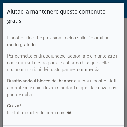
Aiutaci a mantenere questo contenuto
gratis
Il nostro sito offre previsioni meteo sulle Dolomiti
in
Previsioni meteo per...
modo gratuito
.
Per permetterci di aggiungere, aggiornare e mantenere i
San Vigilio
contenuti sul nostro portale abbiamo bisogno delle
sponsorizzazioni dei nostri partner commerciali.
Disattivando il blocco dei banner
aiuterai il nostro staff
a mantenere i più elevati standard di qualità senza dover
27°
pagare nulla.
Grazie!
Perc. 29°
↑ 28°
↓ 15°
lo staff di meteodolomiti.com ❤️
METEO ADESSO
San Vigilio