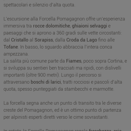
spettacolari e silenzio d’alta quota.
L’escursione alla Forcella Pomagagnon offre un’esperienza
immersiva tra
rocce dolomitiche
,
ghiaioni selvaggi
e
paesaggi che si aprono a 360 gradi sulle vette circostanti:
dal
Cristallo
al
Sorapiss
, dalla
Croda da Lago
fino alle
Tofane
. In basso, lo sguardo abbraccia l’intera conca
ampezzana.
La salita più comune parte da
Fiames
, poco sopra Cortina, e
si sviluppa su sentieri ben tracciati ma ripidi, con dislivelli
importanti (oltre 900 metri). Lungo il percorso si
attraversano
boschi di larici
, tratti rocciosi e pascoli d’alta
quota, spesso punteggiati da stambecchi e marmotte.
La forcella segna anche un punto di transito tra le diverse
creste del Pomagagnon, ed è un ottimo punto di partenza
per alpinisti esperti diretti verso le cime sovrastanti.