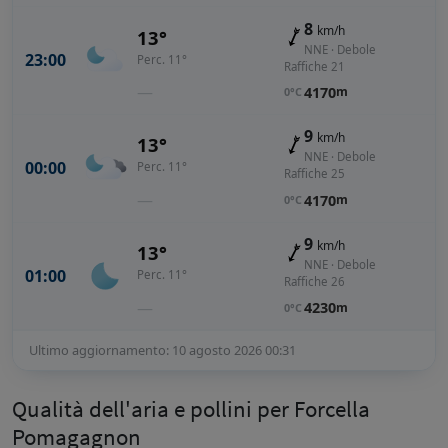
8
km/h
13°
NNE · Debole
23:00
Perc. 11°
Raffiche 21
—
4170
m
0°C
9
km/h
13°
NNE · Debole
00:00
Perc. 11°
Raffiche 25
—
4170
m
0°C
9
km/h
13°
NNE · Debole
01:00
Perc. 11°
Raffiche 26
—
4230
m
0°C
Ultimo aggiornamento: 10 agosto 2026 00:31
Qualità dell'aria e pollini per Forcella
Pomagagnon