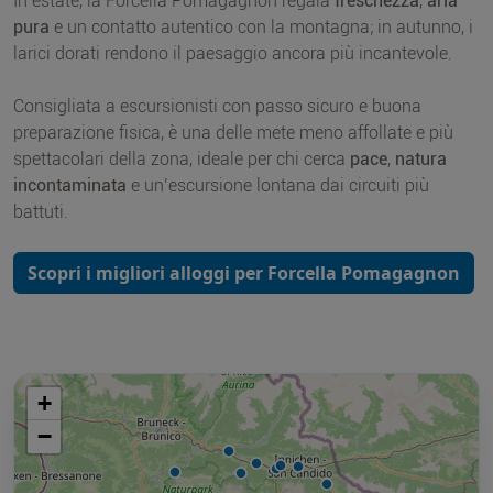
In estate, la Forcella Pomagagnon regala
freschezza
,
aria
pura
e un contatto autentico con la montagna; in autunno, i
larici dorati rendono il paesaggio ancora più incantevole.
Consigliata a escursionisti con passo sicuro e buona
preparazione fisica, è una delle mete meno affollate e più
spettacolari della zona, ideale per chi cerca
pace
,
natura
incontaminata
e un’escursione lontana dai circuiti più
battuti.
Scopri i migliori alloggi per Forcella Pomagagnon
+
−