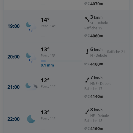
—
4070
m
0°C
3
km/h
14°
SE · Debole
19:00
Perc. 14°
Raffiche 19
—
4060
m
0°C
13°
6
km/h
Raffiche 21
N · Debole
20:00
Perc. 13°
4160
m
0°C
0.1
mm
7
km/h
12°
NNE · Debole
21:00
Perc. 11°
Raffiche 17
—
4140
m
0°C
8
km/h
13°
NE · Debole
22:00
Perc. 11°
Raffiche 18
—
4160
m
0°C