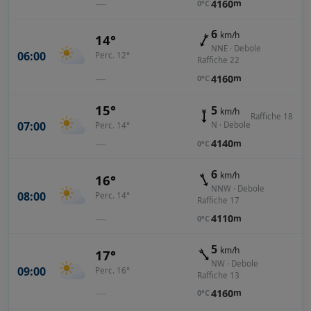
—
4160
m
0°C
6
km/h
14°
NNE · Debole
06:00
Perc. 12°
Raffiche 22
—
4160
m
0°C
15°
5
km/h
Raffiche 18
07:00
N · Debole
Perc. 14°
—
4140
m
0°C
6
km/h
16°
NNW · Debole
08:00
Perc. 14°
Raffiche 17
—
4110
m
0°C
5
km/h
17°
NW · Debole
09:00
Perc. 16°
Raffiche 13
—
4160
m
0°C