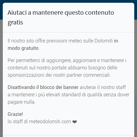
Aiutaci a mantenere questo contenuto
gratis
Il nostro sito offre previsioni meteo sulle Dolomiti
in
Previsioni meteo per...
modo gratuito
.
Per permetterci di aggiungere, aggiornare e mantenere i
Forcella Pomagagnon
contenuti sul nostro portale abbiamo bisogno delle
sponsorizzazioni dei nostri partner commerciali.
Disattivando il blocco dei banner
aiuterai il nostro staff
a mantenere i più elevati standard di qualità senza dover
12°
pagare nulla.
Grazie!
Perc. 10°
↑ 20°
↓ 12°
lo staff di meteodolomiti.com ❤️
METEO ADESSO
Forcella Pomagagnon