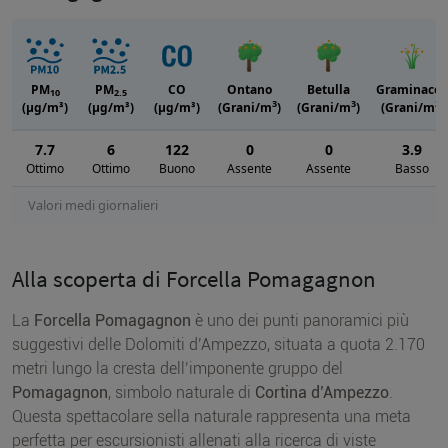
PM
PM
CO
Ontano
Betulla
Graminacee
10
2.5
3
3
3
(μg/m³)
(μg/m³)
(μg/m³)
(Grani/m
)
(Grani/m
)
(Grani/m
)
7.7
6
122
0
0
3.9
Ottimo
Ottimo
Buono
Assente
Assente
Basso
Valori medi giornalieri
Alla scoperta di Forcella Pomagagnon
La
Forcella Pomagagnon
è uno dei punti panoramici più
suggestivi delle Dolomiti d’Ampezzo, situata a quota 2.170
metri lungo la cresta dell’imponente gruppo del
Pomagagnon
, simbolo naturale di
Cortina d’Ampezzo
.
Questa spettacolare sella naturale rappresenta una meta
perfetta per escursionisti allenati alla ricerca di viste