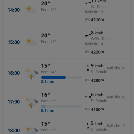
11
km/h
20°
W · Debole
14:00
Perc. 19°
Raffiche 13
—
4210
m
0°C
8
km/h
20°
WSW · Debole
15:00
Perc. 18°
Raffiche 14
—
4220
m
0°C
15°
9
km/h
Raffiche 28
S · Debole
16:00
Perc. 14°
4290
m
0°C
2.1
mm
16°
6
km/h
Raffiche 30
E · Debole
17:00
Perc. 15°
4150
m
0°C
0.1
mm
15°
5
km/h
Raffiche 13
18:00
S · Debole
Perc. 15°