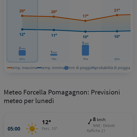
21°
20°
20°
17°
12°
11°
10°
10°
5
mm
2
mm
1
mm
83
73
70
23
%
%
%
%
temp. massima
temp. minima
mm di pioggia
%
probabilità di pioggia
Meteo Forcella Pomagagnon: Previsioni
meteo per lunedì
8
km/h
12°
NNE · Debole
05:00
Perc. 10°
Raffiche 21