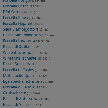
Forcella Pongol
(33.9 Km)
Forcella Losco
(34.2 Km)
Pfoi Sattel
(34.5 Km)
Forcella Piova
(34.7 Km)
Forcella Najareit
(34.7 Km)
Sella Ciampigotto
(34.7 Km)
Passo San Pellegrino
(34.8 Km)
Forcella Lavaretta
(34.9 Km)
Passo di Stalle
(35 Km)
Wielenbacherjöchl
(35.3 Km)
Winterstallscharte
(35.4 Km)
Passo Stalle
(35.5 Km)
Forcella di Casies
(35.6 Km)
Mühlbacher Jöchl
(35.8 Km)
Egelsbacherscharte
(35.8 Km)
Forcella di Sabbia
(35.9 Km)
Grubscharte
(36.7 Km)
Passo di Anterselva
(37 Km)
Passo di Valles
(37 Km)