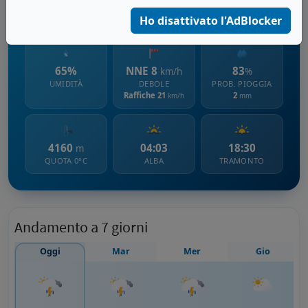
2450 m s.l.m.
Ho disattivato l'AdBlocker
65%
NNE 8
83
km/h
%
UMIDITÀ
DEBOLE
PROB. PIOGGIA
Raffiche 21
2
km/h
mm
4160
04:03
18:30
m
QUOTA 0°C
ALBA
TRAMONTO
Andamento a 7 giorni
Oggi
Mar
Mer
Gio