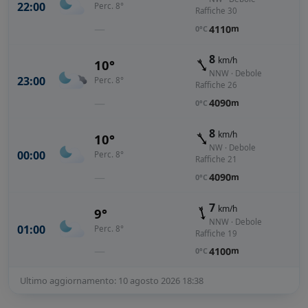
22:00
Perc. 8°
Raffiche 30
—
4110
m
0°C
8
km/h
10°
NNW · Debole
23:00
Perc. 8°
Raffiche 26
—
4090
m
0°C
8
km/h
10°
NW · Debole
00:00
Perc. 8°
Raffiche 21
—
4090
m
0°C
7
km/h
9°
NNW · Debole
01:00
Perc. 8°
Raffiche 19
—
4100
m
0°C
Ultimo aggiornamento: 10 agosto 2026 18:38