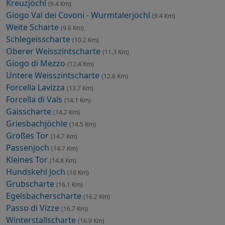
Kreuzjöchl
(9.4 Km)
Giogo Val dei Covoni - Wurmtalerjöchl
(9.4 Km)
Weite Scharte
(9.6 Km)
Schlegeisscharte
(10.2 Km)
Oberer Weisszintscharte
(11.3 Km)
Giogo di Mezzo
(12.4 Km)
Untere Weisszintscharte
(12.6 Km)
Forcella Lavizza
(13.7 Km)
Forcella di Vals
(14.1 Km)
Gaisscharte
(14.2 Km)
Griesbachjöchle
(14.5 Km)
Großes Tor
(14.7 Km)
Passenjoch
(14.7 Km)
Kleines Tor
(14.8 Km)
Hundskehl Joch
(16 Km)
Grubscharte
(16.1 Km)
Egelsbacherscharte
(16.2 Km)
Passo di Vizze
(16.7 Km)
Winterstallscharte
(16.9 Km)