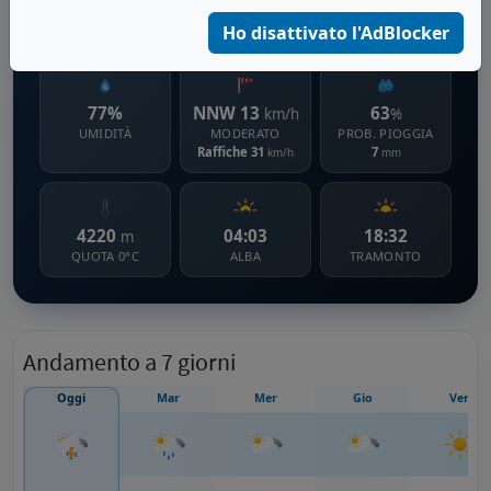
2746 m s.l.m.
Ho disattivato l'AdBlocker
77%
NNW 13
63
km/h
%
UMIDITÀ
MODERATO
PROB. PIOGGIA
Raffiche 31
7
km/h
mm
4220
04:03
18:32
m
QUOTA 0°C
ALBA
TRAMONTO
Andamento a 7 giorni
Oggi
Mar
Mer
Gio
Ven