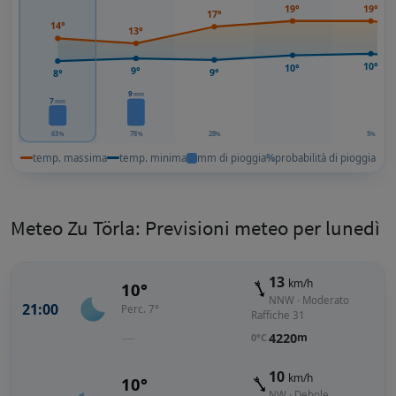
19°
19°
17°
14°
13°
10°
10°
9°
9°
8°
9
mm
7
mm
63
78
28
5
%
%
%
%
temp. massima
temp. minima
mm di pioggia
%
probabilità di pioggia
Meteo Zu Törla: Previsioni meteo per lunedì
13
km/h
10°
NNW · Moderato
21:00
Perc. 7°
Raffiche 31
—
4220
m
0°C
10
km/h
10°
NW · Debole