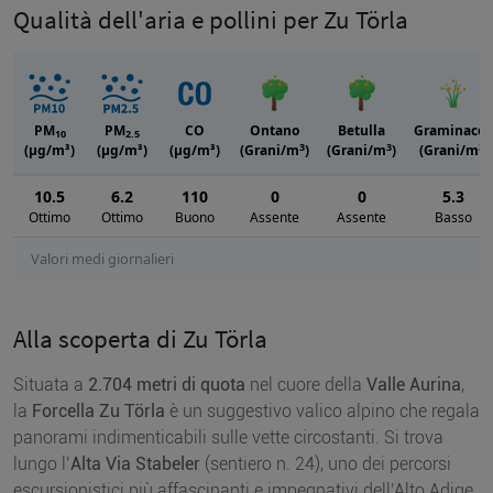
Qualità dell'aria e pollini per Zu Törla
PM
PM
CO
Ontano
Betulla
Graminacee
10
2.5
3
3
3
(μg/m³)
(μg/m³)
(μg/m³)
(Grani/m
)
(Grani/m
)
(Grani/m
)
10.5
6.2
110
0
0
5.3
Ottimo
Ottimo
Buono
Assente
Assente
Basso
Valori medi giornalieri
Alla scoperta di Zu Törla
Situata a
2.704 metri di quota
nel cuore della
Valle Aurina
,
la
Forcella Zu Törla
è un suggestivo valico alpino che regala
panorami indimenticabili sulle vette circostanti. Si trova
lungo l’
Alta Via Stabeler
(sentiero n. 24), uno dei percorsi
escursionistici più affascinanti e impegnativi dell’Alto Adige,