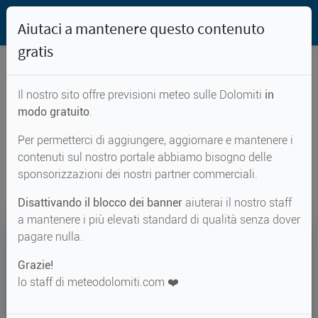
Aiutaci a mantenere questo contenuto
gratis
Il nostro sito offre previsioni meteo sulle Dolomiti
in
Previsioni meteo per...
modo gratuito
.
Per permetterci di aggiungere, aggiornare e mantenere i
Zu Törla
contenuti sul nostro portale abbiamo bisogno delle
sponsorizzazioni dei nostri partner commerciali.
Disattivando il blocco dei banner
aiuterai il nostro staff
a mantenere i più elevati standard di qualità senza dover
10°
pagare nulla.
Grazie!
Perc. 7°
↑ 14°
↓ 8°
lo staff di meteodolomiti.com ❤️
METEO ADESSO
Zu Törla