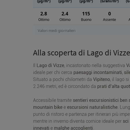
3
(μg/m³)
(μg/m³)
(μg/m³)
(Grani/m
)
(G
2.8
2.4
115
0
Ottimo
Ottimo
Buono
Assente
Valori medi giornalieri
Alla scoperta di Lago di Vizz
Il
Lago di Vizze
, incastonato nella suggestiva
V
ideale per chi cerca
paesaggi incontaminati
,
sil
Situato a pochi chilometri da
Vipiteno
, il lago 
2.246 metri, ed è circondato da
prati d’alta quo
Accessibile tramite
sentieri escursionistici ben 
mountain bike
e
escursioni naturalistiche
. Lun
punto di ristoro e partenza per itinerari più impe
mentre in inverno diventa cornice ideale per
sci
innevati
e
malghe accoglienti
.