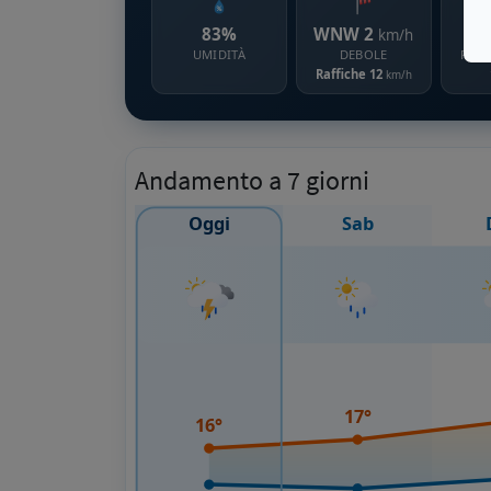
83%
WNW 2
km/h
UMIDITÀ
DEBOLE
PROB
Raffiche 12
km/h
Andamento a 7 giorni
Oggi
Sab
17°
16°