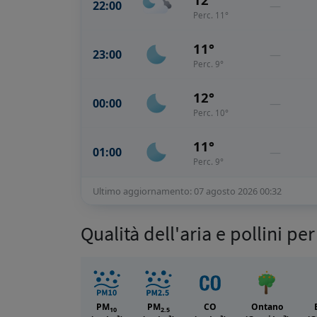
22:00
—
Perc. 11°
11°
23:00
—
Perc. 9°
12°
00:00
—
Perc. 10°
11°
01:00
—
Perc. 9°
Ultimo aggiornamento: 07 agosto 2026 00:32
Qualità dell'aria e pollini pe
PM
PM
CO
Ontano
10
2.5