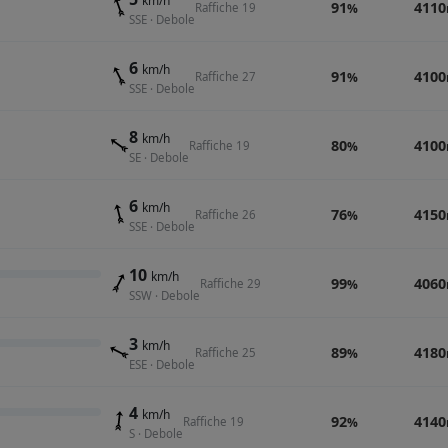
km/h
91
4110
Raffiche 19
%
SSE · Debole
6
km/h
91
4100
Raffiche 27
%
SSE · Debole
8
km/h
80
4100
Raffiche 19
%
SE · Debole
6
km/h
76
4150
Raffiche 26
%
SSE · Debole
10
km/h
99
4060
Raffiche 29
%
SSW · Debole
3
km/h
89
4180
Raffiche 25
%
ESE · Debole
4
km/h
92
4140
Raffiche 19
%
S · Debole