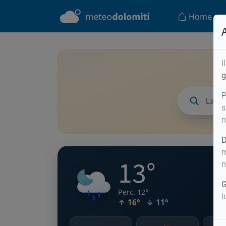
Home
I
g
P
Lago 
s
n
D
m
13°
n
G
Perc. 12°
l
↑ 16°
↓ 11°