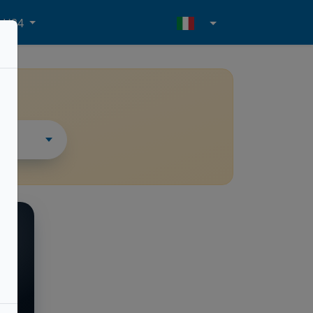
- H24
i
ESSO
zze
l.m.