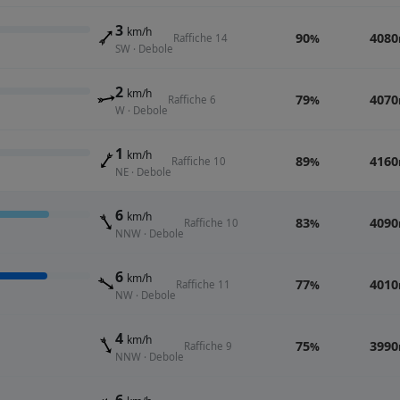
3
km/h
90
4080
Raffiche 14
%
SW · Debole
2
km/h
79
4070
Raffiche 6
%
W · Debole
1
km/h
89
4160
Raffiche 10
%
NE · Debole
6
km/h
83
4090
Raffiche 10
%
NNW · Debole
6
km/h
77
4010
Raffiche 11
%
NW · Debole
4
km/h
75
3990
Raffiche 9
%
NNW · Debole
6