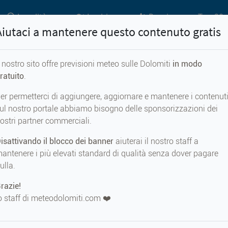
Località
Laghi
Passi
Top 20 
Aiutaci a mantenere questo contenuto gratis
l nostro sito offre previsioni meteo sulle Dolomiti
in modo
Previsioni meteo per...
ratuito
.
er permetterci di aggiungere, aggiornare e mantenere i contenut
di Vizze
ul nostro portale abbiamo bisogno delle sponsorizzazioni dei
ostri partner commerciali.
isattivando il blocco dei banner
aiuterai il nostro staff a
antenere i più elevati standard di qualità senza dover pagare
ulla.
METEO AD
Lago di Vi
razie!
2126 m s.
o staff di meteodolomiti.com ❤️