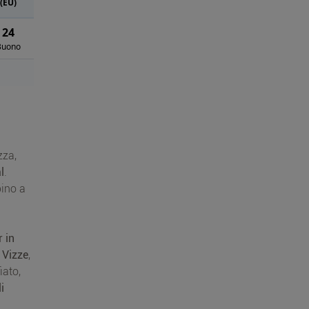
(EU)
24
Buono
zza,
l
.
pino a
r in
 Vizze
,
iato,
i