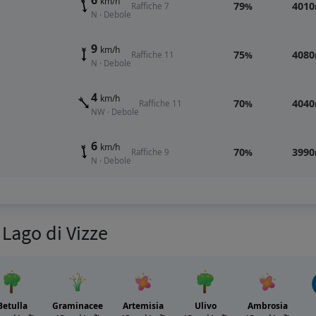
km/h
79
4010
Raffiche 7
%
N · Debole
9
km/h
75
4080
Raffiche 11
%
N · Debole
4
km/h
70
4040
Raffiche 11
%
NW · Debole
6
km/h
70
3990
Raffiche 9
%
N · Debole
r Lago di Vizze
Betulla
Graminacee
Artemisia
Ulivo
Ambrosia