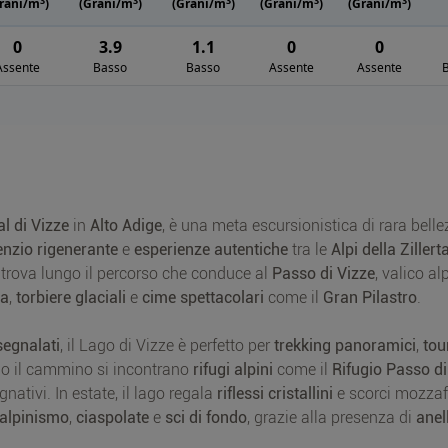
3
3
3
3
3
rani/m
)
(Grani/m
)
(Grani/m
)
(Grani/m
)
(Grani/m
)
0
3.9
1.1
0
0
Assente
Basso
Basso
Assente
Assente
e
al di Vizze
in
Alto Adige
, è una meta escursionistica di rara belle
enzio rigenerante
e
esperienze autentiche
tra le
Alpi della Zillerta
si trova lungo il percorso che conduce al
Passo di Vizze
, valico al
ta
,
torbiere glaciali
e
cime spettacolari
come il
Gran Pilastro
.
segnalati
, il Lago di Vizze è perfetto per
trekking panoramici
,
tou
go il cammino si incontrano
rifugi alpini
come il
Rifugio Passo di
gnativi. In estate, il lago regala
riflessi cristallini
e scorci mozzaf
 alpinismo
,
ciaspolate
e
sci di fondo
, grazie alla presenza di
anell