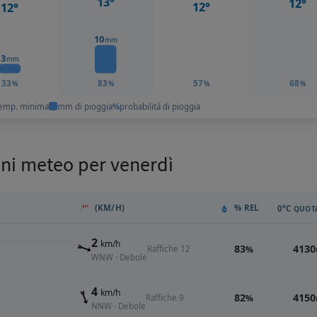
13°
12°
12°
12°
10
mm
3
mm
33
83
57
68
%
%
%
%
emp. minima
mm di pioggia
%
probabilità di pioggia
oni meteo per venerdì
(KM/H)
% REL
0°C
QUOTA
2
km/h
83
4130
Raffiche 12
%
WNW · Debole
4
km/h
82
4150
Raffiche 9
%
NNW · Debole