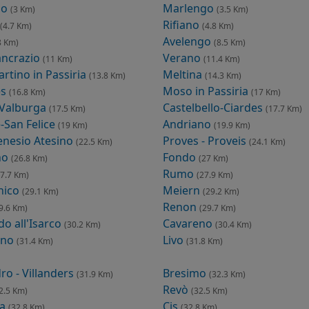
no
Marlengo
(3 Km)
(3.5 Km)
Rifiano
(4.7 Km)
(4.8 Km)
Avelengo
8 Km)
(8.5 Km)
ancrazio
Verano
(11 Km)
(11.4 Km)
rtino in Passiria
Meltina
(13.8 Km)
(14.3 Km)
es
Moso in Passiria
(16.8 Km)
(17 Km)
 Valburga
Castelbello-Ciardes
(17.5 Km)
(17.7 Km)
-San Felice
Andriano
(19 Km)
(19.9 Km)
enesio Atesino
Proves - Proveis
(22.5 Km)
(24.1 Km)
no
Fondo
(26.8 Km)
(27 Km)
Rumo
27.7 Km)
(27.9 Km)
nico
Meiern
(29.1 Km)
(29.2 Km)
Renon
9.6 Km)
(29.7 Km)
o all'Isarco
Cavareno
(30.2 Km)
(30.4 Km)
ano
Livo
(31.4 Km)
(31.8 Km)
dro - Villanders
Bresimo
(31.9 Km)
(32.3 Km)
Revò
2.5 Km)
(32.5 Km)
na
Cis
(32.8 Km)
(32.8 Km)