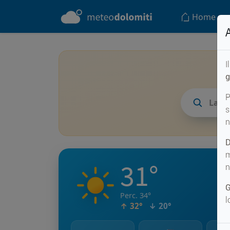
Home
I
g
P
Lagu
s
n
D
m
31°
n
G
Perc. 34°
l
↑ 32°
↓ 20°