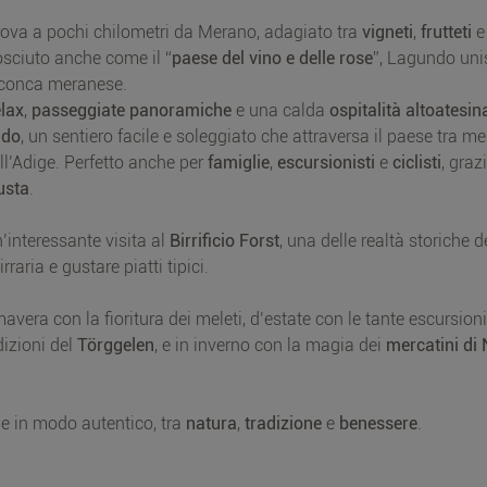
 trova a pochi chilometri da Merano, adagiato tra
vigneti
,
frutteti
e 
osciuto anche come il “
paese del vino e delle rose
”, Lagundo uni
a conca meranese.
elax
,
passeggiate panoramiche
e una calda
ospitalità altoatesin
ndo
, un sentiero facile e soleggiato che attraversa il paese tra mel
ell’Adige. Perfetto anche per
famiglie
,
escursionisti
e
ciclisti
, graz
usta
.
’interessante visita al
Birrificio Forst
, una delle realtà storiche de
raria e gustare piatti tipici.
vera con la fioritura dei meleti, d’estate con le tante escursioni
adizioni del
Törggelen
, e in inverno con la magia dei
mercatini di 
ige in modo autentico, tra
natura
,
tradizione
e
benessere
.