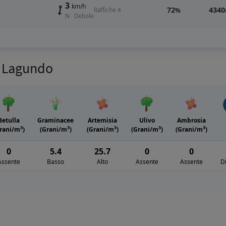
3
km/h
72
4340
Raffiche 4
%
N · Debole
er Lagundo
Betulla
Graminacee
Artemisia
Ulivo
Ambrosia
3
3
3
3
3
rani/m
)
(Grani/m
)
(Grani/m
)
(Grani/m
)
(Grani/m
)
0
5.4
25.7
0
0
Assente
Basso
Alto
Assente
Assente
D