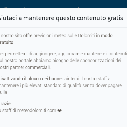
Località
Laghi
Passi
Top 20 
Aiutaci a mantenere questo contenuto gratis
l nostro sito offre previsioni meteo sulle Dolomiti
in modo
Previsioni meteo per...
ratuito
.
er permetterci di aggiungere, aggiornare e mantenere i contenut
ndo
ul nostro portale abbiamo bisogno delle sponsorizzazioni dei
ostri partner commerciali.
isattivando il blocco dei banner
aiuterai il nostro staff a
antenere i più elevati standard di qualità senza dover pagare
ulla.
METEO AD
Lagun
razie!
350 m s.
o staff di meteodolomiti.com ❤️