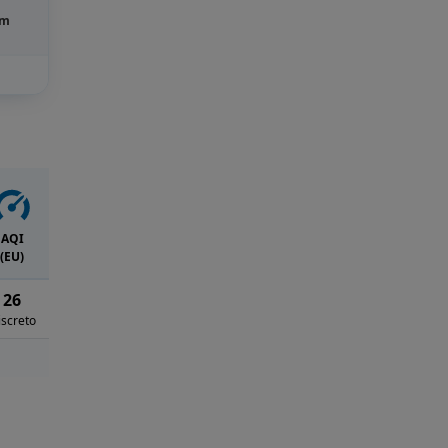
m
AQI
(EU)
26
iscreto