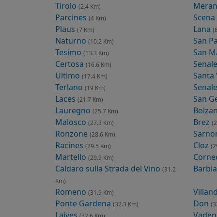
Tirolo
Mera
(2.4 Km)
Parcines
Scena
(4 Km)
Plaus
Lana
(7 Km)
(
Naturno
San P
(10.2 Km)
Tesimo
San Ma
(13.3 Km)
Certosa
Senal
(16.6 Km)
Ultimo
Santa
(17.4 Km)
Terlano
Senale
(19 Km)
Laces
San G
(21.7 Km)
Lauregno
Bolza
(25.7 Km)
Malosco
Brez
(27.3 Km)
(
Ronzone
Sarno
(28.6 Km)
Racines
Cloz
(29.5 Km)
(2
Martello
Corned
(29.9 Km)
Caldaro sulla Strada del Vino
Barbi
(31.2
Km)
Romeno
Villan
(31.9 Km)
Ponte Gardena
Don
(32.3 Km)
(3
Laives
Vade
(32.6 Km)