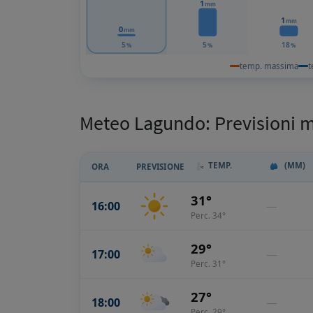
1
mm
1
mm
0
mm
5
5
18
%
%
%
temp. massima
t
Meteo Lagundo: Previsioni 
TEMP.
(MM)
ORA
PREVISIONE
31°
16:00
—
Perc. 34°
29°
17:00
—
Perc. 31°
27°
18:00
—
Perc. 29°