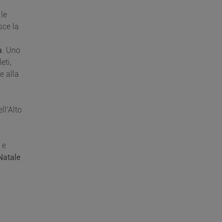
le
sce la
a
. Uno
eti,
ie alla
ll’Alto
 e
Natale