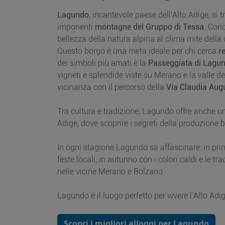
Lagundo
, incantevole paese dell’Alto Adige, si
imponenti
montagne del Gruppo di Tessa
. Con
bellezza della natura alpina al clima mite dell
Questo borgo è una meta ideale per chi cerca
r
dei simboli più amati è la
Passeggiata di Lagu
vigneti e splendide viste su Merano e la valle d
vicinanza con il percorso della
Via Claudia Aug
Tra cultura e tradizione, Lagundo offre anche un
Adige, dove scoprire i segreti della produzione bir
In ogni stagione Lagundo sa affascinare: in prima
feste locali, in autunno con i colori caldi e le tr
nelle vicine Merano e Bolzano.
Lagundo è il luogo perfetto per vivere l’Alto Ad
Scopri i migliori alloggi per Lagundo