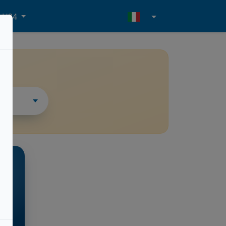
- H24
i
ESSO
do
l.m.