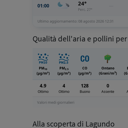
24°
01:00
—
Perc. 27°
Ultimo aggiornamento: 08 agosto 2026 12:31
Qualità dell'aria e pollini p
PM
PM
CO
Ontano
10
2.5
3
(μg/m³)
(μg/m³)
(μg/m³)
(Grani/m
)
(G
4.9
4
128
0
Ottimo
Ottimo
Buono
Assente
Valori medi giornalieri
Alla scoperta di Lagundo