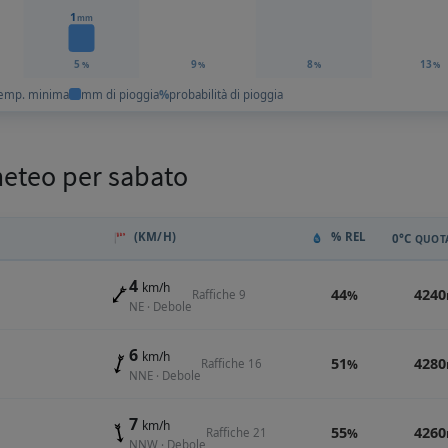
1
mm
5
9
8
13
%
%
%
%
emp. minima
mm di pioggia
%
probabilità di pioggia
meteo per sabato
(KM/H)
% REL
0°C
QUOTA
4
km/h
44
4240
Raffiche 9
%
NE · Debole
6
km/h
51
4280
Raffiche 16
%
NNE · Debole
7
km/h
55
4260
Raffiche 21
%
NNW · Debole