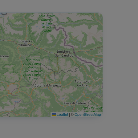
Leaflet
|
©
OpenStreetMap