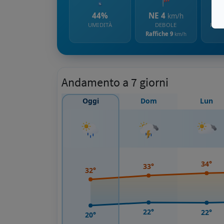
44%
NE 4
km/h
UMIDITÀ
DEBOLE
PROB
Raffiche 9
km/h
Andamento a 7 giorni
Oggi
Dom
Lun
34°
33°
32°
22°
22°
20°