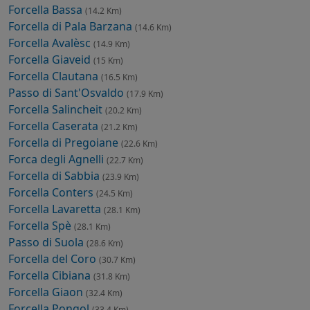
Forcella Bassa
(14.2 Km)
Forcella di Pala Barzana
(14.6 Km)
Forcella Avalèsc
(14.9 Km)
Forcella Giaveid
(15 Km)
Forcella Clautana
(16.5 Km)
Passo di Sant'Osvaldo
(17.9 Km)
Forcella Salincheit
(20.2 Km)
Forcella Caserata
(21.2 Km)
Forcella di Pregoiane
(22.6 Km)
Forca degli Agnelli
(22.7 Km)
Forcella di Sabbia
(23.9 Km)
Forcella Conters
(24.5 Km)
Forcella Lavaretta
(28.1 Km)
Forcella Spè
(28.1 Km)
Passo di Suola
(28.6 Km)
Forcella del Coro
(30.7 Km)
Forcella Cibiana
(31.8 Km)
Forcella Giaon
(32.4 Km)
Forcella Pongol
(33.4 Km)