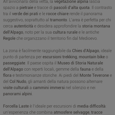
All’avvicinarsi della vetta, la
vegetazione alpina
lascia
spazio a
pietraie
e tracce di
pascoli d’alta quota
. Il contrasto
tra il
verde dei prati
e le
rocce chiare
rende il panorama
suggestivo, soprattutto al
tramonto
. L’area è perfetta per chi
cerca
autenticità
e desidera approfondire la
storia montana
dell’Alpago
, noto per la sua
cultura rurale
e le antiche
Regole
che organizzano il territorio fin dal Medioevo.
La zona è facilmente raggiungibile da
Chies d’Alpago
, ideale
punto di partenza per
escursioni trekking
,
mountain bike
o
passeggiate
. Il paese ospita il
Museo di Storia Naturale
dell’Alpago
con reperti locali, gemme della
fauna
e della
flora
e testimonianze storiche. Ai piedi del
Monte Teverone
e
del
Col Nudo
, gli amanti della natura possono alternare
visite culturali
a
cammini immersi
nel silenzio e nei
panorami alpini
.
Forcella Laste
è l’ideale per escursioni di
media difficoltà
:
un’esperienza che combina
atmosfere selvagge
,
tracce