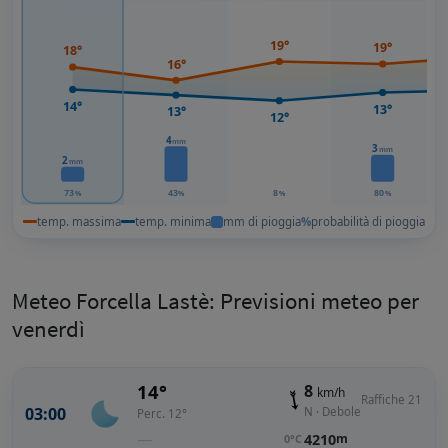
19°
19°
18°
16°
14°
13°
13°
12°
4
mm
3
mm
2
mm
73
43
8
80
%
%
%
%
temp. massima
temp. minima
mm di pioggia
%
probabilità di pioggia
Meteo Forcella Lastè: Previsioni meteo per
venerdì
14°
8
km/h
Raffiche 21
03:00
N · Debole
Perc. 12°
—
4210
m
0°C