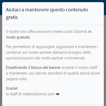
Aiutaci a mantenere questo contenuto
gratis
Il nostro sito offre previsioni meteo sulle Dolomiti
in
Previsioni meteo per...
modo gratuito
.
Per permetterci di aggiungere, aggiornare e mantenere i
Forcella Lastè
contenuti sul nostro portale abbiamo bisogno delle
sponsorizzazioni dei nostri partner commerciali.
Disattivando il blocco dei banner
aiuterai il nostro staff
a mantenere i più elevati standard di qualità senza dover
14°
pagare nulla.
Grazie!
Perc. 12°
↑ 18°
↓ 14°
lo staff di meteodolomiti.com ❤️
METEO ADESSO
Forcella Lastè