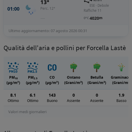
13°
ESE · Debole
01:00
Perc. 12°
Raffiche 11
—
4020
m
0°C
Ultimo aggiornamento: 07 agosto 2026 00:31
Qualità dell'aria e pollini per Forcella Lastè
PM
PM
CO
Ontano
Betulla
Graminacee
10
2.5
3
3
3
(μg/m³)
(μg/m³)
(μg/m³)
(Grani/m
)
(Grani/m
)
(Grani/m
)
8.1
6.1
143
0
0
1.9
Ottimo
Ottimo
Buono
Assente
Assente
Basso
Valori medi giornalieri