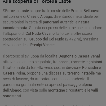
Alla scoperta di Forcella Lastè
S
Forcella Laste
si apre tra le creste delle
Prealpi Bellunesi
,
nel comune di
Chies d’Alpago
, diventando meta ideale per
escursionisti in cerca di
panorami autentici
e
natura
incontaminata
. Situata nei pressi delle cime che circondano
l’altopiano di
Col Nudo‑Cavallo
, la forcella offre scorci
spettacolari sul
Gruppo del Col Nudo
(2.472 m), massima
elevazione delle
Prealpi Venete
.
Il percorso si sviluppa da località
Degnona
o
Casera Venal
attraverso sentiero segnalato, tra
boschi
,
roccette
e
ghiaioni
.
Il tratto finale da forcella verso sud, in direzione
Roncadin
e
Casera Polsa
, propone una discesa su
terreno instabile
ma
ricca di fascino, da affrontare con passo prudente. Il
panorama gradualmente si apre sul
paesaggio alpino
dell’Alpago
, con vista sulle
montagne circostanti
e le
valli
sottostanti
.