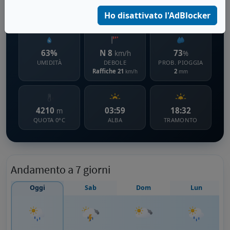
2036 m s.l.m.
Ho disattivato l'AdBlocker
63%
N 8
73
km/h
%
UMIDITÀ
DEBOLE
PROB. PIOGGIA
Raffiche 21
2
km/h
mm
4210
03:59
18:32
m
QUOTA 0°C
ALBA
TRAMONTO
Andamento a 7 giorni
Oggi
Sab
Dom
Lun