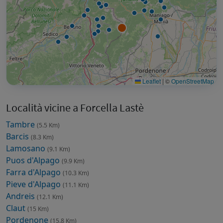
Leaflet
|
©
OpenStreetMap
Località vicine a Forcella Lastè
Tambre
(5.5 Km)
Barcis
(8.3 Km)
Lamosano
(9.1 Km)
Puos d'Alpago
(9.9 Km)
Farra d'Alpago
(10.3 Km)
Pieve d'Alpago
(11.1 Km)
Andreis
(12.1 Km)
Claut
(15 Km)
Pordenone
(15.8 Km)