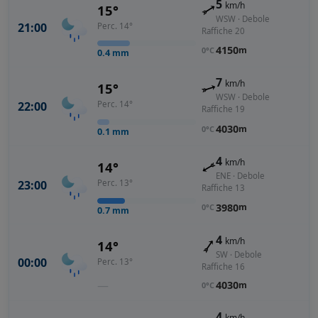
5
km/h
15°
WSW · Debole
21:00
Perc. 14°
Raffiche 20
4150
m
0°C
0.4
mm
7
km/h
15°
WSW · Debole
22:00
Perc. 14°
Raffiche 19
4030
m
0°C
0.1
mm
4
km/h
14°
ENE · Debole
23:00
Perc. 13°
Raffiche 13
3980
m
0°C
0.7
mm
4
km/h
14°
SW · Debole
00:00
Perc. 13°
Raffiche 16
—
4030
m
0°C
4
km/h