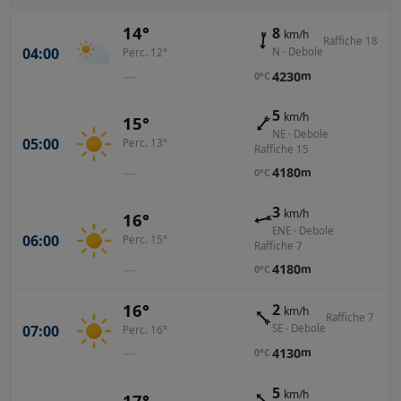
14°
8
km/h
Raffiche 18
04:00
N · Debole
Perc. 12°
—
4230
m
0°C
5
km/h
15°
NE · Debole
05:00
Perc. 13°
Raffiche 15
—
4180
m
0°C
3
km/h
16°
ENE · Debole
06:00
Perc. 15°
Raffiche 7
—
4180
m
0°C
16°
2
km/h
Raffiche 7
07:00
SE · Debole
Perc. 16°
—
4130
m
0°C
5
km/h
17°