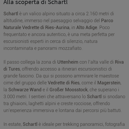
Alla scoperta di Schartl
Schartl
è un valico alpino situato a circa 2.160 metri di
altitudine, immerso nel paesaggio selvaggio del
Parco
Naturale Vedrette di Ries-Aurina
, in
Alto Adige
. Poco
frequentato e ancora autentico, è una meta perfetta per
escursionisti esperti in cerca di silenzio, natura
incontaminata e panorami mozzafiato.
Il passo collega la zona di
Uttenheim
con l’alta valle di
Riva
di Tures
, offrendo accesso a itinerari escursionistici di
grande fascino. Da qui si possono ammirare le maestose
cime del gruppo delle
Vedrette di Ries
, come il
Magerstein
,
la
Schwarze Wand
e il
Großer Moosstock
, che superano i
3.000 metri. I sentieri che attraversano lo
Schartl
si snodano
tra ghiaioni, laghetti alpini e creste rocciose, offrendo
un’esperienza immersiva e lontana dai percorsi più battuti.
In estate,
Schartl
è ideale per trekking panoramici, fotografia