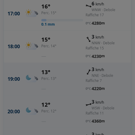
6
km/h
16°
WNW · Debole
17:00
Perc. 15°
Raffiche 17
4280
m
0°C
0.1
mm
3
km/h
15°
NNW · Debole
18:00
Perc. 14°
Raffiche 15
—
4230
m
0°C
3
km/h
13°
NNE · Debole
19:00
Perc. 13°
Raffiche 7
—
4220
m
0°C
3
km/h
12°
WSW · Debole
20:00
Perc. 12°
Raffiche 11
—
4360
m
0°C
3
km/h