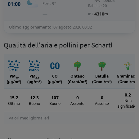
NW · Debole
01:00
Perc. 9°
Raffiche 20
—
4310
m
0°C
Ultimo aggiornamento: 07 agosto 2026 00:32
Qualità dell'aria e pollini per Schartl
PM
PM
CO
Ontano
Betulla
Graminacee
10
2.5
3
3
3
(μg/m³)
(μg/m³)
(μg/m³)
(Grani/m
)
(Grani/m
)
(Grani/m
)
0.2
15.2
12.3
107
0
0
Non
Ottimo
Buono
Buono
Assente
Assente
significativo
Valori medi giornalieri