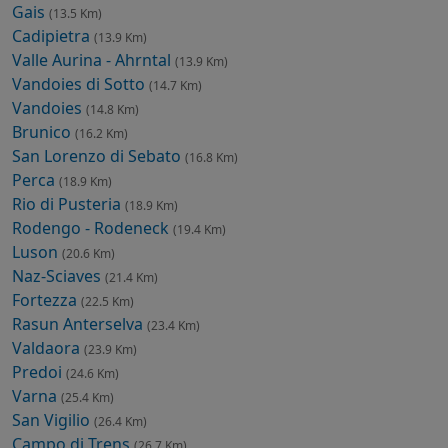
Gais
(13.5 Km)
Cadipietra
(13.9 Km)
Valle Aurina - Ahrntal
(13.9 Km)
Vandoies di Sotto
(14.7 Km)
Vandoies
(14.8 Km)
Brunico
(16.2 Km)
San Lorenzo di Sebato
(16.8 Km)
Perca
(18.9 Km)
Rio di Pusteria
(18.9 Km)
Rodengo - Rodeneck
(19.4 Km)
Luson
(20.6 Km)
Naz-Sciaves
(21.4 Km)
Fortezza
(22.5 Km)
Rasun Anterselva
(23.4 Km)
Valdaora
(23.9 Km)
Predoi
(24.6 Km)
Varna
(25.4 Km)
San Vigilio
(26.4 Km)
Campo di Trens
(26.7 Km)