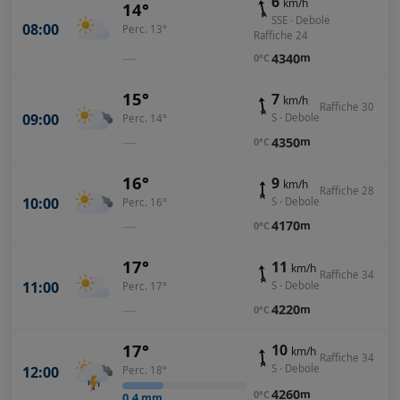
6
km/h
14°
SSE · Debole
08:00
Perc. 13°
Raffiche 24
—
4340
m
0°C
15°
7
km/h
Raffiche 30
09:00
S · Debole
Perc. 14°
—
4350
m
0°C
16°
9
km/h
Raffiche 28
10:00
S · Debole
Perc. 16°
—
4170
m
0°C
17°
11
km/h
Raffiche 34
11:00
S · Debole
Perc. 17°
—
4220
m
0°C
17°
10
km/h
Raffiche 34
S · Debole
12:00
Perc. 18°
4260
m
0°C
0.4
mm