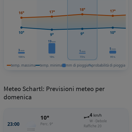
18°
17°
17°
16°
10°
10°
9°
9°
19
mm
5
mm
3
mm
1
mm
100
18
73
95
%
%
%
%
temp. massima
temp. minima
mm di pioggia
%
probabilità di pioggia
Meteo Schartl: Previsioni meteo per
domenica
4
km/h
10°
W · Debole
23:00
Perc. 9°
Raffiche 20