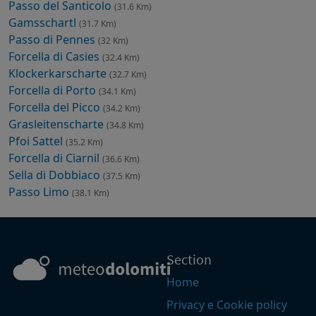
Passo del Santicolo
(31.6 Km)
Gamsschartl
(31.7 Km)
Passo di Pennes
(32 Km)
Forcella di Casies
(32.4 Km)
Klockerkarscharte
(32.7 Km)
Forcella di Porto
(34.1 Km)
Forcella del Picco
(34.2 Km)
Grasleitenscharte
(34.8 Km)
Pfoi Sattel
(35.2 Km)
Forcella di Ciarnil
(36.6 Km)
Sella di Dobbiaco
(37.5 Km)
Passo Limo
(38.1 Km)
Section
Home
Privacy e Cookie policy