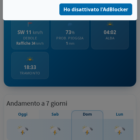
2378 m s.l.m.
Ho disattivato l'AdBlocker
SW 11
73
04:02
km/h
%
DEBOLE
PROB. PIOGGIA
ALBA
Raffiche 34
1
km/h
mm
18:33
TRAMONTO
Andamento a 7 giorni
Oggi
Sab
Dom
Lun