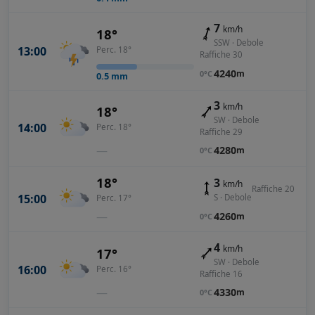
7
km/h
18°
SSW · Debole
13:00
Perc. 18°
Raffiche 30
4240
m
0°C
0.5
mm
3
km/h
18°
SW · Debole
14:00
Perc. 18°
Raffiche 29
—
4280
m
0°C
18°
3
km/h
Raffiche 20
15:00
S · Debole
Perc. 17°
—
4260
m
0°C
4
km/h
17°
SW · Debole
16:00
Perc. 16°
Raffiche 16
—
4330
m
0°C