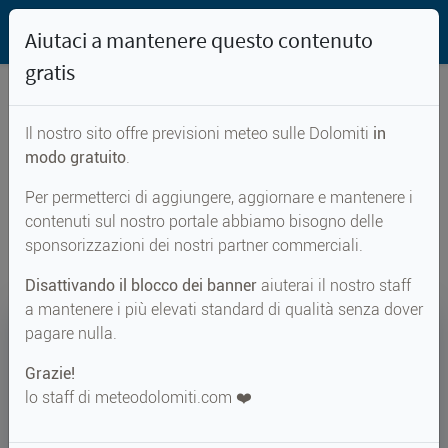
Aiutaci a mantenere questo contenuto
gratis
Il nostro sito offre previsioni meteo sulle Dolomiti
in
Previsioni meteo per...
modo gratuito
.
Per permetterci di aggiungere, aggiornare e mantenere i
Schartl
contenuti sul nostro portale abbiamo bisogno delle
sponsorizzazioni dei nostri partner commerciali.
Disattivando il blocco dei banner
aiuterai il nostro staff
a mantenere i più elevati standard di qualità senza dover
18°
pagare nulla.
Grazie!
↑ 18°
↓ 9°
lo staff di meteodolomiti.com ❤️
DOMENICA 09 AGOSTO
Schartl