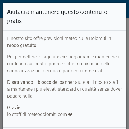
Aiutaci a mantenere questo contenuto
gratis
Il nostro sito offre previsioni meteo sulle Dolomiti
in
Previsioni meteo per...
modo gratuito
.
Per permetterci di aggiungere, aggiornare e mantenere i
Passo dei Tauri
contenuti sul nostro portale abbiamo bisogno delle
sponsorizzazioni dei nostri partner commerciali.
Disattivando il blocco dei banner
aiuterai il nostro staff
a mantenere i più elevati standard di qualità senza dover
16°
pagare nulla.
Grazie!
↑ 16°
↓ 9°
lo staff di meteodolomiti.com ❤️
MARTEDÌ 11 AGOSTO
Passo dei Tauri