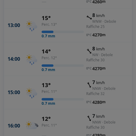
—
4260
m
0°C
8
km/h
15°
WNW · Debole
13:00
Perc. 13°
Raffiche 25
4270
m
0°C
0.7
mm
8
km/h
14°
NW · Debole
14:00
Perc. 12°
Raffiche 30
4270
m
0°C
0.7
mm
7
km/h
13°
NNW · Debole
15:00
Perc. 11°
Raffiche 32
4280
m
0°C
0.7
mm
7
km/h
12°
NNW · Debole
16:00
Perc. 11°
Raffiche 30
—
4280
m
0°C