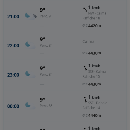
1
km/h
9°
NW · Calma
21:00
Perc. 9°
Raffiche 18
—
4420
m
0°C
9°
Calma
22:00
Perc. 8°
—
4430
m
0°C
1
km/h
9°
SSE · Calma
23:00
Perc. 8°
Raffiche 15
—
4430
m
0°C
1
km/h
9°
SSE · Debole
00:00
Perc. 8°
Raffiche 14
—
4440
m
0°C
1
km/h