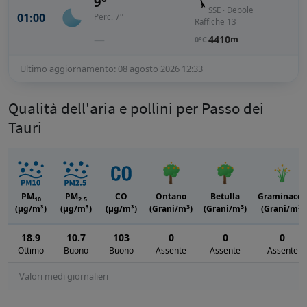
9°
SSE · Debole
01:00
Perc. 7°
Raffiche 13
—
4410
m
0°C
Ultimo aggiornamento: 08 agosto 2026 12:33
Qualità dell'aria e pollini per Passo dei
Tauri
PM
PM
CO
Ontano
Betulla
Graminacee
10
2.5
3
3
3
(μg/m³)
(μg/m³)
(μg/m³)
(Grani/m
)
(Grani/m
)
(Grani/m
)
18.9
10.7
103
0
0
0
Ottimo
Buono
Buono
Assente
Assente
Assente
Valori medi giornalieri