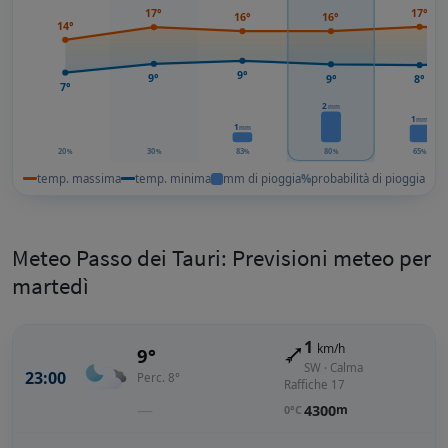
17°
17°
16°
16°
14°
9°
9°
9°
8°
7°
2
mm
1
mm
1
mm
20
30
83
80
65
%
%
%
%
%
temp. massima
temp. minima
mm di pioggia
%
probabilità di pioggia
Meteo Passo dei Tauri: Previsioni meteo per
martedì
1
km/h
9°
SW · Calma
23:00
Perc. 8°
Raffiche 17
—
4300
m
0°C