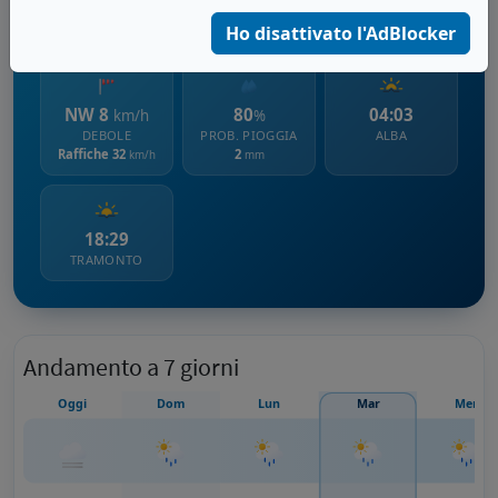
2633 m s.l.m.
Ho disattivato l'AdBlocker
NW 8
80
04:03
km/h
%
DEBOLE
PROB. PIOGGIA
ALBA
Raffiche 32
2
km/h
mm
18:29
TRAMONTO
Andamento a 7 giorni
Oggi
Dom
Lun
Mar
Mer