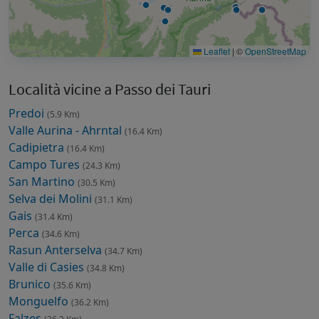
Leaflet
|
©
OpenStreetMap
Località vicine a Passo dei Tauri
Predoi
(5.9 Km)
Valle Aurina - Ahrntal
(16.4 Km)
Cadipietra
(16.4 Km)
Campo Tures
(24.3 Km)
San Martino
(30.5 Km)
Selva dei Molini
(31.1 Km)
Gais
(31.4 Km)
Perca
(34.6 Km)
Rasun Anterselva
(34.7 Km)
Valle di Casies
(34.8 Km)
Brunico
(35.6 Km)
Monguelfo
(36.2 Km)
Falzes